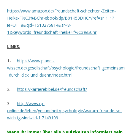
https://www.amazon.de/Freundschaft-schechten-Zeiten-
Heike-F%C3%BChr-ebook/dp/B01K53DHCY/ref=sr_1_1?
ie=UTF8&qid=1513275814&sr=8-
1&keywords=freundschaft+heike+f%C3%BChr
LINKS:
1-
https://www.planet-
wissen.de/gesellschaft/psychologie/freundschaft_gemeinsam
_durch_dick_und_duenn/index.html
2-
https://karrierebibel.de/freundschaft/
3-
http://www.rp-
online.de/leben/gesundheit/psychologie/warum-freunde-so-
wichtig-sind-aid-1.7149109
Wenn Ihr immer über alle Neuigkeiten informiert sein