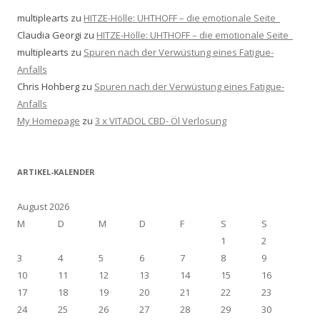
multiplearts
zu
HITZE-Hölle: UHTHOFF – die emotionale Seite
Claudia Georgi
zu
HITZE-Hölle: UHTHOFF – die emotionale Seite
multiplearts
zu
Spuren nach der Verwüstung eines Fatigue-
Anfalls
Chris Hohberg
zu
Spuren nach der Verwüstung eines Fatigue-
Anfalls
My Homepage
zu
3 x VITADOL CBD- Öl Verlosung
ARTIKEL-KALENDER
August 2026
M
D
M
D
F
S
S
1
2
3
4
5
6
7
8
9
10
11
12
13
14
15
16
17
18
19
20
21
22
23
24
25
26
27
28
29
30