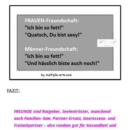
FAZIT:
FREUNDE sind Ratgeber, Seelentröster, manchmal
auch Familien- bzw. Partner-Ersatz, Interessens- und
Freizeitpartner – also rundum gut für Gesundheit und