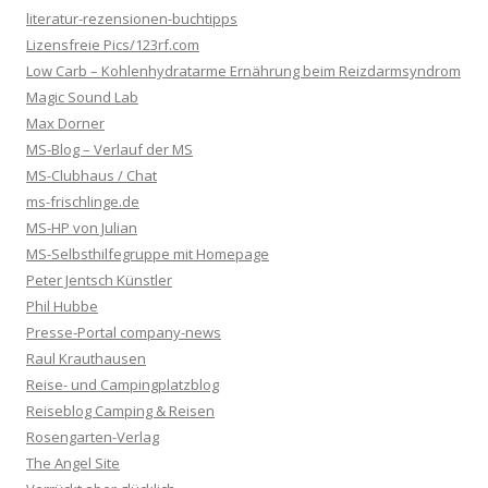
literatur-rezensionen-buchtipps
Lizensfreie Pics/123rf.com
Low Carb – Kohlenhydratarme Ernährung beim Reizdarmsyndrom
Magic Sound Lab
Max Dorner
MS-Blog – Verlauf der MS
MS-Clubhaus / Chat
ms-frischlinge.de
MS-HP von Julian
MS-Selbsthilfegruppe mit Homepage
Peter Jentsch Künstler
Phil Hubbe
Presse-Portal company-news
Raul Krauthausen
Reise- und Campingplatzblog
Reiseblog Camping & Reisen
Rosengarten-Verlag
The Angel Site