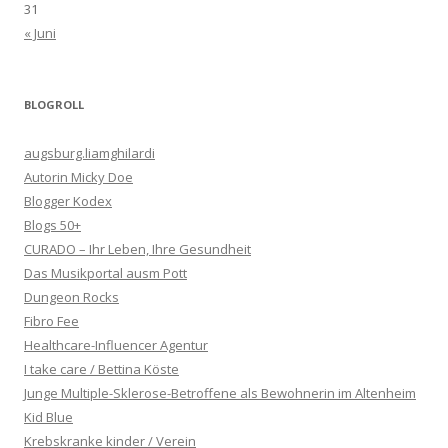
31
« Juni
BLOGROLL
augsburg.liamghilardi
Autorin Micky Doe
Blogger Kodex
Blogs 50+
CURADO – Ihr Leben, Ihre Gesundheit
Das Musikportal ausm Pott
Dungeon Rocks
Fibro Fee
Healthcare-Influencer Agentur
I take care / Bettina Köste
Junge Multiple-Sklerose-Betroffene als Bewohnerin im Altenheim
Kid Blue
Krebskranke kinder / Verein