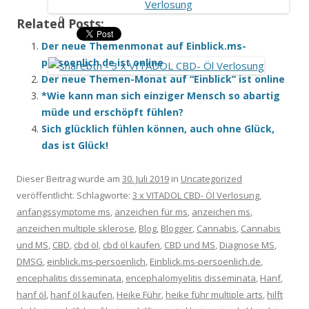
0
Related Posts:
Der neue Themenmonat auf Einblick.ms-
persoenlich.de ist online
Der neue Themen-Monat auf “Einblick” ist online
*Wie kann man sich einziger Mensch so abartig
müde und erschöpft fühlen?
Sich glücklich fühlen können, auch ohne Glück,
das ist Glück!
Dieser Beitrag wurde am
30. Juli 2019
in
Uncategorized
veröffentlicht. Schlagworte:
3 x VITADOL CBD- Öl Verlosung
,
anfangssymptome ms
,
anzeichen für ms
,
anzeichen ms
,
anzeichen multiple sklerose
,
Blog
,
Blogger
,
Cannabis
,
Cannabis
und MS
,
CBD
,
cbd öl
,
cbd öl kaufen
,
CBD und MS
,
Diagnose MS
,
DMSG
,
einblick.ms-persoenlich
,
Einblick.ms-persoenlich.de
,
encephalitis disseminata
,
encephalomyelitis disseminata
,
Hanf
,
hanf öl
,
hanf öl kaufen
,
Heike Führ
,
heike führ multiple arts
,
hilft