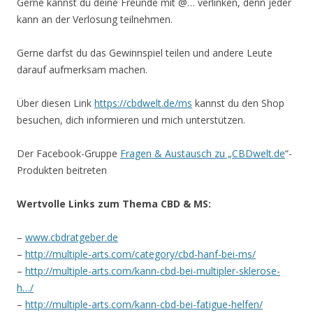
Gerne kannst du deine Freunde mit @… verlinken, denn jeder
kann an der Verlosung teilnehmen.
Gerne darfst du das Gewinnspiel teilen und andere Leute
darauf aufmerksam machen.
Über diesen Link
https://cbdwelt.de/ms
kannst du den Shop
besuchen, dich informieren und mich unterstützen.
Der Facebook-Gruppe
Fragen & Austausch zu „CBDwelt.de
“-
Produkten beitreten
Wertvolle Links zum Thema CBD & MS:
–
www.cbdratgeber.de
–
http://multiple-arts.com/category/cbd-hanf-bei-ms/
–
http://multiple-arts.com/kann-cbd-bei-multipler-sklerose-
h…/
–
http://multiple-arts.com/kann-cbd-bei-fatigue-helfen/