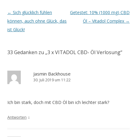
Beitrags-
←
Sich glücklich fühlen
Getestet: 10% (1000 mg) CBD
Navigation
können, auch ohne Glück, das
Öl – Vitadol Complex
→
ist Glück!
33 Gedanken zu „
3 x VITADOL CBD- Öl Verlosung
“
Jasmin Backhouse
30. Juli 2019 um 11:22
Ich bin stark, doch mit CBD Öl bin ich leichter stark?
↓
Antworten