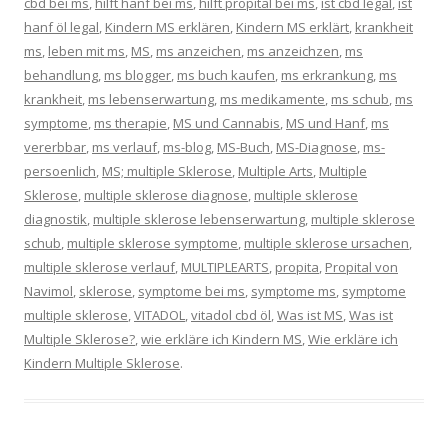
cbd bei ms
,
hilft hanf bei ms
,
hilft propital bei ms
,
ist cbd legal
,
ist
hanf öl legal
,
Kindern MS erklären
,
Kindern MS erklärt
,
krankheit
ms
,
leben mit ms
,
MS
,
ms anzeichen
,
ms anzeichzen
,
ms
behandlung
,
ms blogger
,
ms buch kaufen
,
ms erkrankung
,
ms
krankheit
,
ms lebenserwartung
,
ms medikamente
,
ms schub
,
ms
symptome
,
ms therapie
,
MS und Cannabis
,
MS und Hanf
,
ms
vererbbar
,
ms verlauf
,
ms-blog
,
MS-Buch
,
MS-Diagnose
,
ms-
persoenlich
,
MS; multiple Sklerose
,
Multiple Arts
,
Multiple
Sklerose
,
multiple sklerose diagnose
,
multiple sklerose
diagnostik
,
multiple sklerose lebenserwartung
,
multiple sklerose
schub
,
multiple sklerose symptome
,
multiple sklerose ursachen
,
multiple sklerose verlauf
,
MULTIPLEARTS
,
propita
,
Propital von
Navimol
,
sklerose
,
symptome bei ms
,
symptome ms
,
symptome
multiple sklerose
,
VITADOL
,
vitadol cbd öl
,
Was ist MS
,
Was ist
Multiple Sklerose?
,
wie erkläre ich Kindern MS
,
Wie erkläre ich
Kindern Multiple Sklerose
.