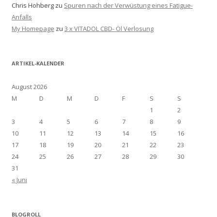
Chris Hohberg
zu
Spuren nach der Verwüstung eines Fatigue-
Anfalls
My Homepage
zu
3 x VITADOL CBD- Öl Verlosung
ARTIKEL-KALENDER
August 2026
M
D
M
D
F
S
S
1
2
3
4
5
6
7
8
9
10
11
12
13
14
15
16
17
18
19
20
21
22
23
24
25
26
27
28
29
30
31
« Juni
BLOGROLL