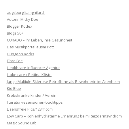
augsburg.liamghilardi
Autorin Micky Doe
Blogger Kodex
Blogs 50+
CURADO – Ihr Leben, Ihre Gesundheit
Das Musikportal ausm Pott
Dungeon Rocks
Fibro Fee
Healthcare-Influencer Agentur
I take care / Bettina Köste
Junge Multiple-Sklerose-Betroffene als Bewohnerin im Altenheim
Kid Blue
Krebskranke kinder / Verein
literatur-rezensionen-buchtipps
Lizensfreie Pics/123rf.com
Low Carb – Kohlenhydratarme Ernährung beim Reizdarmsyndrom
Magic Sound Lab