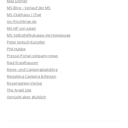
Max Dorner
MS-Blog – Verlauf der MS
MS-Clubhaus / Chat
ms-frischlinge.de
MS-HP von Julian
MS-Selbsthilfegruppe mit Homepage
Peter Jentsch Künstler
Phil Hubbe
Presse-Portal company-news
Raul Krauthausen
Reise- und Campingplatzblog
Reiseblog Camping & Reisen
Rosengarten-Verlag
The Angel Site
Verrückt aber glücklich