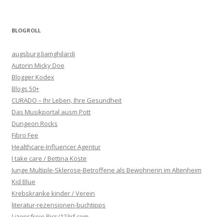
BLOGROLL
augsburg.liamghilardi
Autorin Micky Doe
Blogger Kodex
Blogs 50+
CURADO – Ihr Leben, Ihre Gesundheit
Das Musikportal ausm Pott
Dungeon Rocks
Fibro Fee
Healthcare-Influencer Agentur
I take care / Bettina Köste
Junge Multiple-Sklerose-Betroffene als Bewohnerin im Altenheim
Kid Blue
Krebskranke kinder / Verein
literatur-rezensionen-buchtipps
Lizensfreie Pics/123rf.com