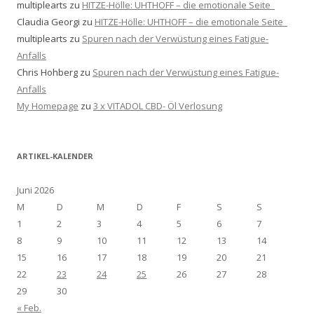
multiplearts
zu
HITZE-Hölle: UHTHOFF – die emotionale Seite
Claudia Georgi
zu
HITZE-Hölle: UHTHOFF – die emotionale Seite
multiplearts
zu
Spuren nach der Verwüstung eines Fatigue-
Anfalls
Chris Hohberg
zu
Spuren nach der Verwüstung eines Fatigue-
Anfalls
My Homepage
zu
3 x VITADOL CBD- Öl Verlosung
ARTIKEL-KALENDER
Juni 2026
M
D
M
D
F
S
S
1
2
3
4
5
6
7
8
9
10
11
12
13
14
15
16
17
18
19
20
21
22
23
24
25
26
27
28
29
30
« Feb.