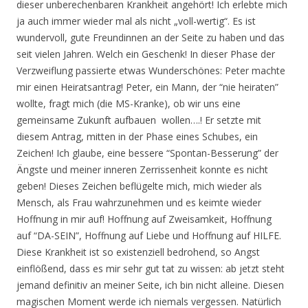
dieser unberechenbaren Krankheit angehört! Ich erlebte mich
ja auch immer wieder mal als nicht „voll-wertig“. Es ist
wundervoll, gute Freundinnen an der Seite zu haben und das
seit vielen Jahren. Welch ein Geschenk! In dieser Phase der
Verzweiflung passierte etwas Wunderschönes: Peter machte
mir einen Heiratsantrag! Peter, ein Mann, der “nie heiraten”
wollte, fragt mich (die MS-Kranke), ob wir uns eine
gemeinsame Zukunft aufbauen wollen….! Er setzte mit
diesem Antrag, mitten in der Phase eines Schubes, ein
Zeichen! Ich glaube, eine bessere “Spontan-Besserung” der
Ängste und meiner inneren Zerrissenheit konnte es nicht
geben! Dieses Zeichen beflügelte mich, mich wieder als
Mensch, als Frau wahrzunehmen und es keimte wieder
Hoffnung in mir auf! Hoffnung auf Zweisamkeit, Hoffnung
auf “DA-SEIN”, Hoffnung auf Liebe und Hoffnung auf HILFE.
Diese Krankheit ist so existenziell bedrohend, so Angst
einflößend, dass es mir sehr gut tat zu wissen: ab jetzt steht
jemand definitiv an meiner Seite, ich bin nicht alleine. Diesen
magischen Moment werde ich niemals vergessen. Natürlich