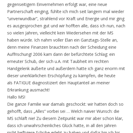
gegenseitigem Einvernehmen erfolgt war, eine neue
Partnerschaft einging, fühlte ich mich seit langem mal wieder
“unverwundbar”, strahlend vor Kraft und Energie und mir ging
es ausgesprochen gut und wir hofften alle, dass ich nun, nach
so vielen Jahren, vielleicht kein Wiedersehen mit der MS
haben würde. Ich nahm voller Elan ein Ganztags-Stelle an,
denn meine Finanzen brauchten nach der Scheidung eine
Auffrischung! 2006 kam dann der befürchtete Schlag: ein
erneuter Schub, der sich u.A. mit Taubheit im rechten
Handgelenk äußerte und außerdem hatte ich ganz enorm mit
dieser unerklärlichen Erschöpfung zu kämpfen, die heute
als FATIGUE diagnostiziert den Hauptanteil an meiner
Erkrankung ausmacht!
Hallo MS!
Die ganze Familie war damals geschockt: wir hatten doch so
gehofft, dass „Alles“ vorbei sei … Welch naiver Wunsch: die
MS schläft nie! Zu diesem Zeitpunkt war mir aber schon klar,
dass ich unwahrscheinliches Glück hatte, in all den Jahren
nicht heftigere Schübe erlebt zu haben und dafür bin ich bis