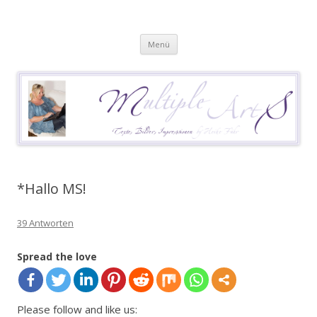
Heike Führ
Mutiple Sklerose / MS: Texte – Bilder – Impressionen
Springe
Menü
zum
Inhalt
*Hallo MS!
39 Antworten
Spread the love
Please follow and like us: