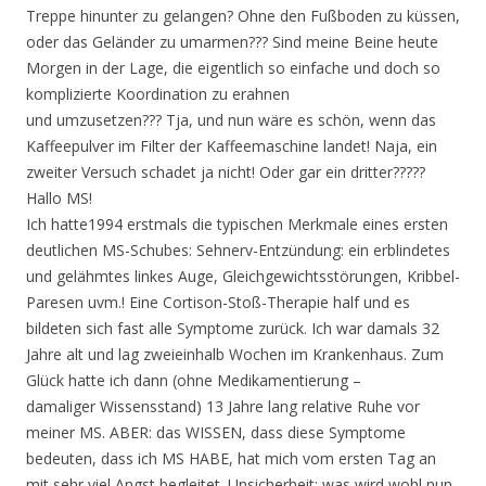
Treppe hinunter zu gelangen? Ohne den Fußboden zu küssen,
oder das Geländer zu umarmen??? Sind meine Beine heute
Morgen in der Lage, die eigentlich so einfache und doch so
komplizierte Koordination zu erahnen
und umzusetzen??? Tja, und nun wäre es schön, wenn das
Kaffeepulver im Filter der Kaffeemaschine landet! Naja, ein
zweiter Versuch schadet ja nicht! Oder gar ein dritter?????
Hallo MS!
Ich hatte1994 erstmals die typischen Merkmale eines ersten
deutlichen MS-Schubes: Sehnerv-Entzündung: ein erblindetes
und gelähmtes linkes Auge, Gleichgewichtsstörungen, Kribbel-
Paresen uvm.! Eine Cortison-Stoß-Therapie half und es
bildeten sich fast alle Symptome zurück. Ich war damals 32
Jahre alt und lag zweieinhalb Wochen im Krankenhaus. Zum
Glück hatte ich dann (ohne Medikamentierung –
damaliger Wissensstand) 13 Jahre lang relative Ruhe vor
meiner MS. ABER: das WISSEN, dass diese Symptome
bedeuten, dass ich MS HABE, hat mich vom ersten Tag an
mit sehr viel Angst begleitet. Unsicherheit: was wird wohl nun