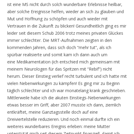
ist eine MS nicht durch solch wunderbare Erlebnisse heilbar,
aber solche Ereignisse helfen, wieder an sich zu glauben und
Mut und Hoffnung zu schöpfen und auch wieder mit
Vertrauen in die Zukunft zu blicken! Gesundheitlich ging es mir
leider seit diesem Schub 2006 trotz meines privaten Glückes
immer schlechter. Die MRT-Aufnahmen zeigten in den
kommenden Jahren, dass sich doch “mehr tut”, als ich
spürbar realisierte und somit kam ich dann auch um
eine Medikamentation (ich entschied mich gemeinsam mit
meinem Neurologen für das Spritzen mit “Rebif”) nicht
herum. Dieser Einstieg verlief recht turbulent und ich hatte mit
vielen Nebenwirkungen zu kämpfen! Es ging mir zu Beginn
täglich schlechter und ich war monatelang krank geschrieben.
Mittlerweile habe ich die akuten Einstiegs-Nebenwirkungen
etwas besser im Griff, aber 2007 musste ich dann, ziemlich
entkräftet, meine Ganztagsstelle doch auf eine
Dreiviertelstelle reduzieren. Und noch einmal durfte ich ein
weiteres wunderbares Ereignis erleben: meine Mutter
unterstützt mich seit diesem Zeitpunkt finanziell, damit ich