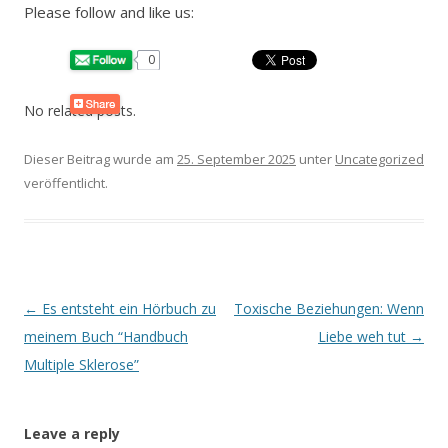
Please follow and like us:
0
No related posts.
Dieser Beitrag wurde am
25. September 2025
unter
Uncategorized
veröffentlicht.
Beitrags-
←
Es entsteht ein Hörbuch zu
Toxische Beziehungen: Wenn
Navigation
meinem Buch “Handbuch
Liebe weh tut
→
Multiple Sklerose”
Leave a reply