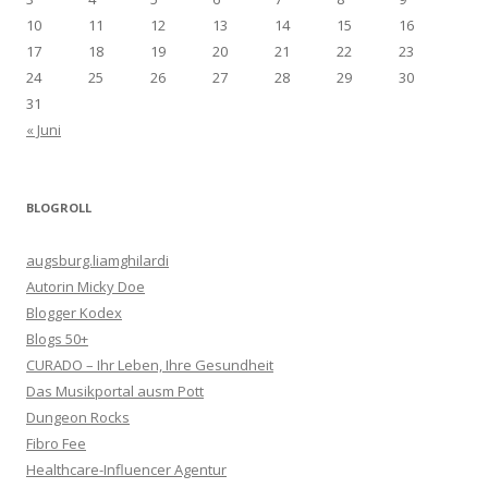
10
11
12
13
14
15
16
17
18
19
20
21
22
23
24
25
26
27
28
29
30
31
« Juni
BLOGROLL
augsburg.liamghilardi
Autorin Micky Doe
Blogger Kodex
Blogs 50+
CURADO – Ihr Leben, Ihre Gesundheit
Das Musikportal ausm Pott
Dungeon Rocks
Fibro Fee
Healthcare-Influencer Agentur