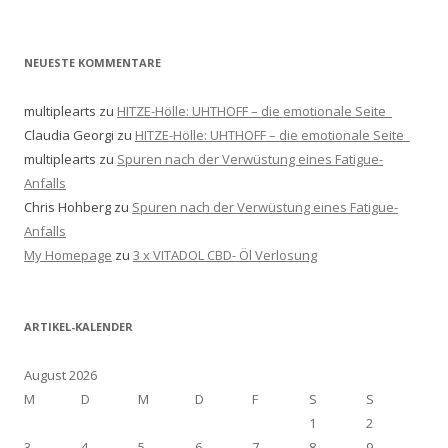
NEUESTE KOMMENTARE
multiplearts
zu
HITZE-Hölle: UHTHOFF – die emotionale Seite
Claudia Georgi
zu
HITZE-Hölle: UHTHOFF – die emotionale Seite
multiplearts
zu
Spuren nach der Verwüstung eines Fatigue-
Anfalls
Chris Hohberg
zu
Spuren nach der Verwüstung eines Fatigue-
Anfalls
My Homepage
zu
3 x VITADOL CBD- Öl Verlosung
ARTIKEL-KALENDER
August 2026
M
D
M
D
F
S
S
1
2
3
4
5
6
7
8
9