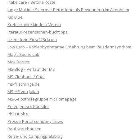
I take care / Bettina Köste
Junge Multiple-Sklerose-Betroffene als Bewohnerin im Altenheim
Kid Blue
Krebskranke kinder / Verein
literatur-rezensionen-buchtipps
Lizensfreie Pics/123rf.com
Low Carb – Kohlenhydratarme Ernährung beim Reizdarmsyndrom
Magic Sound Lab
Max Dorner
MS-Blog – Verlauf der MS
MS-Clubhaus / Chat
ms-frischlinge.de
MS-HP von Julian
MS-Selbsthilfegruppe mit Homepage
Peter Jentsch Künstler
Phil Hubbe
Presse-Portal company-news
Raul Krauthausen
Reise- und Campingplatzblog