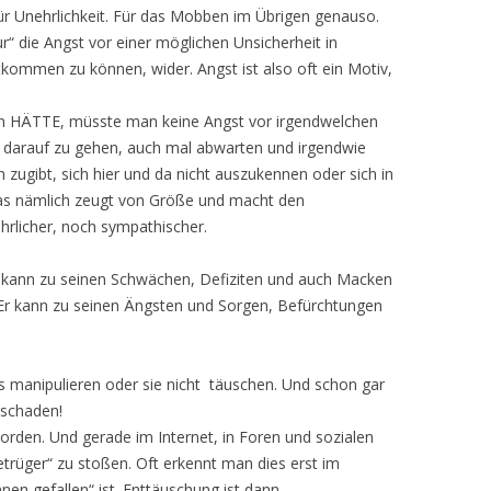
ür Unehrlichkeit. Für das Mobben im Übrigen genauso.
ur“ die Angst vor einer möglichen Unsicherheit in
tkommen zu können, wider. Angst ist also oft ein Motiv,
 HÄTTE, müsste man keine Angst vor irgendwelchen
 darauf zu gehen, auch mal abwarten und irgendwie
ugibt, sich hier und da nicht auszukennen oder sich in
 Das nämlich zeugt von Größe und macht den
rlicher, noch sympathischer.
h kann zu seinen Schwächen, Defiziten und auch Macken
. Er kann zu seinen Ängsten und Sorgen, Befürchtungen
 manipulieren oder sie nicht täuschen. Und schon gar
 schaden!
worden. Und gerade im Internet, in Foren und sozialen
etrüger“ zu stoßen. Oft erkennt man dies erst im
en gefallen“ ist. Enttäuschung ist dann