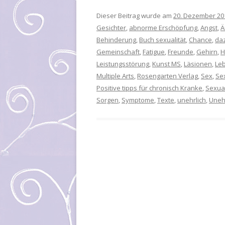
Dieser Beitrag wurde am
20. Dezember 20
Gesichter
,
abnorme Erschöpfung
,
Angst
,
Ä
Behinderung
,
Buch sexualität
,
Chance
,
da
Gemeinschaft
,
Fatigue
,
Freunde
,
Gehirn
,
H
Leistungsstörung
,
Kunst MS
,
Läsionen
,
Leb
Multiple Arts
,
Rosengarten Verlag
,
Sex
,
Se
Positive tipps für chronisch Kranke
,
Sexual
Sorgen
,
Symptome
,
Texte
,
unehrlich
,
Unehr