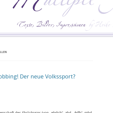
LLEN
bing! Der neue Volkssport?
igenschaft des
Ehrlichseins
(von „ehrlich“, ahd. „êrlîh“, mhd.