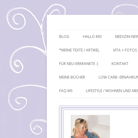
Mutiple Sklerose / MS: Texte – Bilder – I
Heike Führ
BLOG
HALLO MS!
MEDIZIN-NE
*MEINE TEXTE / ARTIKEL
VITA + FOTOS
FÜR NEU-ERKRANKTE :)
KONTAKT
MEINE BÜCHER
LOW CARB- ERNÄHRU
FAQ MS
LIFESTYLE / WOHNEN UND M