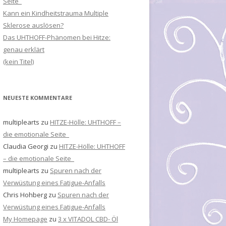
Seite
Kann ein Kindheitstrauma Multiple
Sklerose auslösen?
Das UHTHOFF-Phänomen bei Hitze:
genau erklärt
(kein Titel)
NEUESTE KOMMENTARE
multiplearts
zu
HITZE-Hölle: UHTHOFF –
die emotionale Seite
Claudia Georgi
zu
HITZE-Hölle: UHTHOFF
– die emotionale Seite
multiplearts
zu
Spuren nach der
Verwüstung eines Fatigue-Anfalls
Chris Hohberg
zu
Spuren nach der
Verwüstung eines Fatigue-Anfalls
My Homepage
zu
3 x VITADOL CBD- Öl