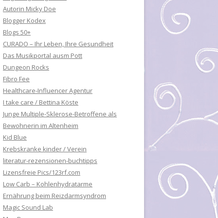
Autorin Micky Doe
Blogger Kodex
Blogs 50+
CURADO – Ihr Leben, Ihre Gesundheit
Das Musikportal ausm Pott
Dungeon Rocks
Fibro Fee
Healthcare-Influencer Agentur
I take care / Bettina Köste
Junge Multiple-Sklerose-Betroffene als
Bewohnerin im Altenheim
Kid Blue
Krebskranke kinder / Verein
literatur-rezensionen-buchtipps
Lizensfreie Pics/123rf.com
Low Carb – Kohlenhydratarme
Ernährung beim Reizdarmsyndrom
Magic Sound Lab