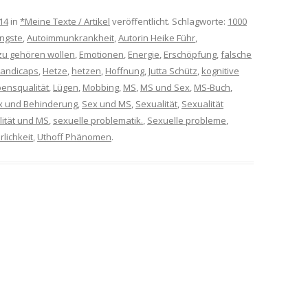
14
in
*Meine Texte / Artikel
veröffentlicht. Schlagworte:
1000
ngste
,
Autoimmunkrankheit
,
Autorin Heike Führ
,
zu gehören wollen
,
Emotionen
,
Energie
,
Erschöpfung
,
falsche
andicaps
,
Hetze
,
hetzen
,
Hoffnung
,
Jutta Schütz
,
kognitive
ensqualität
,
Lügen
,
Mobbing
,
MS
,
MS und Sex
,
MS-Buch
,
x und Behinderung
,
Sex und MS
,
Sexualität
,
Sexualität
ität und MS
,
sexuelle problematik.
,
Sexuelle probleme
,
lichkeit
,
Uthoff Phänomen
.