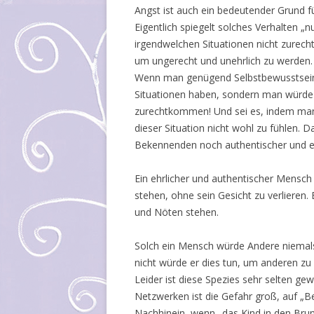
Angst ist auch ein bedeutender Grund f
Eigentlich spiegelt solches Verhalten „n
irgendwelchen Situationen nicht zurech
um ungerecht und unehrlich zu werden.
Wenn man genügend Selbstbewusstsein
Situationen haben, sondern man würde
zurechtkommen! Und sei es, indem man z
dieser Situation nicht wohl zu fühlen.
Bekennenden noch authentischer und eh
Ein ehrlicher und authentischer Mensc
stehen, ohne sein Gesicht zu verlieren
und Nöten stehen.
Solch ein Mensch würde Andere niemals
nicht würde er dies tun, um anderen zu
Leider ist diese Spezies sehr selten ge
Netzwerken ist die Gefahr groß, auf „B
Nachhinein, wenn „das Kind in den Brunn