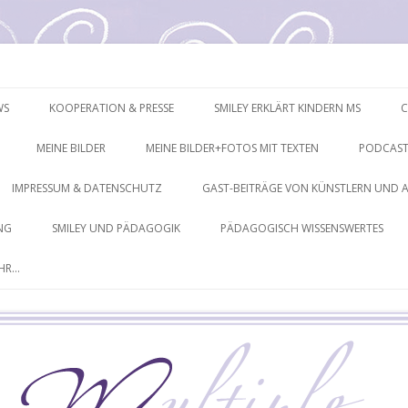
mpressionen
Springe
zum
WS
KOOPERATION & PRESSE
SMILEY ERKLÄRT KINDERN MS
C
Inhalt
MEINE BILDER
MEINE BILDER+FOTOS MIT TEXTEN
PODCAST
IMPRESSUM & DATENSCHUTZ
GAST-BEITRÄGE VON KÜNSTLERN UND 
NG
SMILEY UND PÄDAGOGIK
PÄDAGOGISCH WISSENSWERTES
EHR…