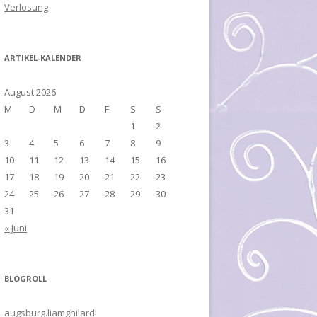
Verlosung
ARTIKEL-KALENDER
August 2026
M
D
M
D
F
S
S
1
2
3
4
5
6
7
8
9
10
11
12
13
14
15
16
17
18
19
20
21
22
23
24
25
26
27
28
29
30
31
« Juni
BLOGROLL
augsburg.liamghilardi