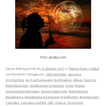
Foto: pixaby.com
Dieser Beitrag wurde am
8. Oktober 2017
in
*Meine Texte / Artikel
veröffentlicht. Schlagworte:
1000 Gesichter
,
abnorme
Erschöpfung
,
Acryl auf Leinwand
,
Acrylmalerei
,
Alltags Tipps bei
Behinderungen
,
Anfallsartige Symptome
,
Angst
,
Ängste
,
Autoimmunkrankheiten
,
Autorin Heike Führ
,
Behinderung
,
Bewältigung
,
Bewältigung chronischer Krankheiten
,
Beziehungen
,
Cannabis
,
Cannabis und MS
,
CBD
,
Chance
,
chronische