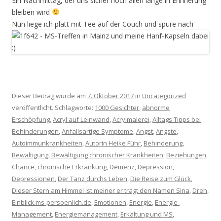
Ein Nachmittag, der uns sicher noch allen lange in Erinnerung
bleiben wird
Nun liege ich platt mit Tee auf der Couch und spüre nach
Dieser Beitrag wurde am
7. Oktober 2017
in
Uncategorized
veröffentlicht. Schlagworte:
1000 Gesichter
,
abnorme
Erschöpfung
,
Acryl auf Leinwand
,
Acrylmalerei
,
Alltags Tipps bei
Behinderungen
,
Anfallsartige Symptome
,
Angst
,
Ängste
,
Autoimmunkrankheiten
,
Autorin Heike Führ
,
Behinderung
,
Bewältigung
,
Bewältigung chronischer Krankheiten
,
Beziehungen
,
Chance
,
chronische Erkrankung
,
Demenz
,
Depression
,
Depressionen
,
Der Tanz durchs Leben
,
Die Reise zum Glück
,
Dieser Stern am Himmel ist meiner er trägt den Namen Sina
,
Dreh
,
Einblick.ms-persoenlich.de
,
Emotionen
,
Energie
,
Energie-
Management
,
Energiemanagement
,
Erkältung und MS
,