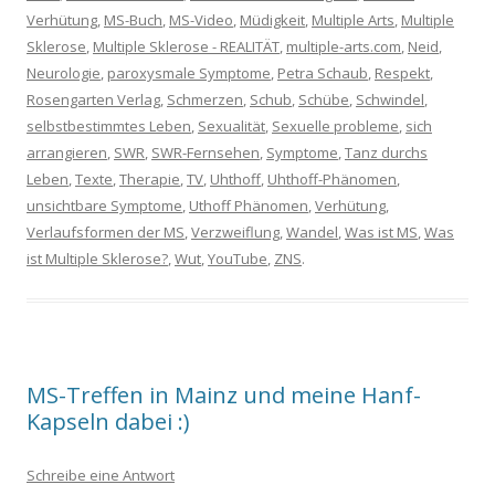
Verhütung
,
MS-Buch
,
MS-Video
,
Müdigkeit
,
Multiple Arts
,
Multiple
Sklerose
,
Multiple Sklerose - REALITÄT
,
multiple-arts.com
,
Neid
,
Neurologie
,
paroxysmale Symptome
,
Petra Schaub
,
Respekt
,
Rosengarten Verlag
,
Schmerzen
,
Schub
,
Schübe
,
Schwindel
,
selbstbestimmtes Leben
,
Sexualität
,
Sexuelle probleme
,
sich
arrangieren
,
SWR
,
SWR-Fernsehen
,
Symptome
,
Tanz durchs
Leben
,
Texte
,
Therapie
,
TV
,
Uhthoff
,
Uhthoff-Phänomen
,
unsichtbare Symptome
,
Uthoff Phänomen
,
Verhütung
,
Verlaufsformen der MS
,
Verzweiflung
,
Wandel
,
Was ist MS
,
Was
ist Multiple Sklerose?
,
Wut
,
YouTube
,
ZNS
.
MS-Treffen in Mainz und meine Hanf-
Kapseln dabei :)
Schreibe eine Antwort