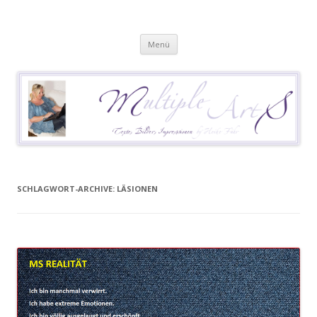
Heike Führ
Mutiple Sklerose / MS: Texte – Bilder – Impressionen
Springe
Menü
zum
Inhalt
SCHLAGWORT-ARCHIVE:
LÄSIONEN