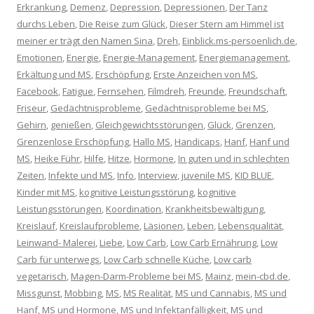
Erkrankung
,
Demenz
,
Depression
,
Depressionen
,
Der Tanz
durchs Leben
,
Die Reise zum Glück
,
Dieser Stern am Himmel ist
meiner er trägt den Namen Sina
,
Dreh
,
Einblick.ms-persoenlich.de
,
Emotionen
,
Energie
,
Energie-Management
,
Energiemanagement
,
Erkältung und MS
,
Erschöpfung
,
Erste Anzeichen von MS
,
Facebook
,
Fatigue
,
Fernsehen
,
Filmdreh
,
Freunde
,
Freundschaft
,
Friseur
,
Gedächtnisprobleme
,
Gedächtnisprobleme bei MS
,
Gehirn
,
genießen
,
Gleichgewichtsstörungen
,
Glück
,
Grenzen
,
Grenzenlose Erschöpfung
,
Hallo MS
,
Handicaps
,
Hanf
,
Hanf und
MS
,
Heike Führ
,
Hilfe
,
Hitze
,
Hormone
,
In guten und in schlechten
Zeiten
,
Infekte und MS
,
Info
,
Interview
,
juvenile MS
,
KID BLUE
,
Kinder mit MS
,
kognitive Leistungsstörung
,
kognitive
Leistungsstörungen
,
Koordination
,
Krankheitsbewältigung
,
Kreislauf
,
Kreislaufprobleme
,
Läsionen
,
Leben
,
Lebensqualität
,
Leinwand- Malerei
,
Liebe
,
Low Carb
,
Low Carb Ernährung
,
Low
Carb für unterwegs
,
Low Carb schnelle Küche
,
Low carb
vegetarisch
,
Magen-Darm-Probleme bei MS
,
Mainz
,
mein-cbd.de
,
Missgunst
,
Mobbing
,
MS
,
MS Realität
,
MS und Cannabis
,
MS und
Hanf
,
MS und Hormone
,
MS und Infektanfälligkeit
,
MS und