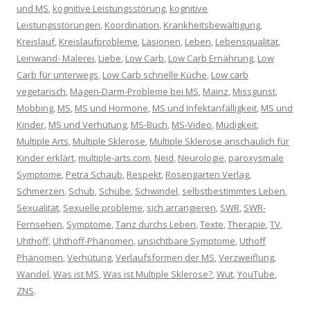
und MS
,
kognitive Leistungsstörung
,
kognitive
Leistungsstörungen
,
Koordination
,
Krankheitsbewältigung
,
Kreislauf
,
Kreislaufprobleme
,
Läsionen
,
Leben
,
Lebensqualität
,
Leinwand- Malerei
,
Liebe
,
Low Carb
,
Low Carb Ernährung
,
Low
Carb für unterwegs
,
Low Carb schnelle Küche
,
Low carb
vegetarisch
,
Magen-Darm-Probleme bei MS
,
Mainz
,
Missgunst
,
Mobbing
,
MS
,
MS und Hormone
,
MS und Infektanfälligkeit
,
MS und
Kinder
,
MS und Verhütung
,
MS-Buch
,
MS-Video
,
Müdigkeit
,
Multiple Arts
,
Multiple Sklerose
,
Multiple Sklerose anschaulich für
Kinder erklärt
,
multiple-arts.com
,
Neid
,
Neurologie
,
paroxysmale
Symptome
,
Petra Schaub
,
Respekt
,
Rosengarten Verlag
,
Schmerzen
,
Schub
,
Schübe
,
Schwindel
,
selbstbestimmtes Leben
,
Sexualität
,
Sexuelle probleme
,
sich arrangieren
,
SWR
,
SWR-
Fernsehen
,
Symptome
,
Tanz durchs Leben
,
Texte
,
Therapie
,
TV
,
Uhthoff
,
Uhthoff-Phänomen
,
unsichtbare Symptome
,
Uthoff
Phänomen
,
Verhütung
,
Verlaufsformen der MS
,
Verzweiflung
,
Wandel
,
Was ist MS
,
Was ist Multiple Sklerose?
,
Wut
,
YouTube
,
ZNS
.