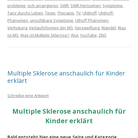
probleme
,
sich arrangieren
,
SWR
,
SWR-Fernsehen
,
Symptome
,
Tanz durchs Leben
,
Texte
,
Therapie
,
TV
,
Uhthoff
,
Uhthoff-
Phänomen
,
unsichtbare Symptome
,
Uthoff Phänomen
,
Verhütung
,
Verlaufsformen der MS
,
Verzweiflung
,
Wandel
,
Was
ist MS
,
Was ist Multiple Sklerose?
,
Wut
,
YouTube
,
ZNS
.
Multiple Sklerose anschaulich für Kinder
erklärt
Schreibe eine Antwort
Multiple Sklerose anschaulich für
Kinder erklärt
Bald entsteht hier eine neue Seite und Kategorie