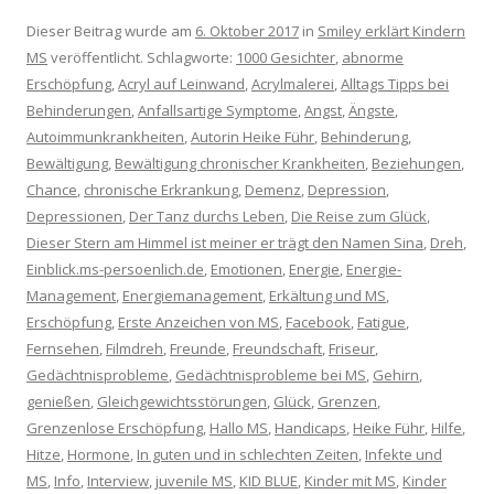
Dieser Beitrag wurde am
6. Oktober 2017
in
Smiley erklärt Kindern
MS
veröffentlicht. Schlagworte:
1000 Gesichter
,
abnorme
Erschöpfung
,
Acryl auf Leinwand
,
Acrylmalerei
,
Alltags Tipps bei
Behinderungen
,
Anfallsartige Symptome
,
Angst
,
Ängste
,
Autoimmunkrankheiten
,
Autorin Heike Führ
,
Behinderung
,
Bewältigung
,
Bewältigung chronischer Krankheiten
,
Beziehungen
,
Chance
,
chronische Erkrankung
,
Demenz
,
Depression
,
Depressionen
,
Der Tanz durchs Leben
,
Die Reise zum Glück
,
Dieser Stern am Himmel ist meiner er trägt den Namen Sina
,
Dreh
,
Einblick.ms-persoenlich.de
,
Emotionen
,
Energie
,
Energie-
Management
,
Energiemanagement
,
Erkältung und MS
,
Erschöpfung
,
Erste Anzeichen von MS
,
Facebook
,
Fatigue
,
Fernsehen
,
Filmdreh
,
Freunde
,
Freundschaft
,
Friseur
,
Gedächtnisprobleme
,
Gedächtnisprobleme bei MS
,
Gehirn
,
genießen
,
Gleichgewichtsstörungen
,
Glück
,
Grenzen
,
Grenzenlose Erschöpfung
,
Hallo MS
,
Handicaps
,
Heike Führ
,
Hilfe
,
Hitze
,
Hormone
,
In guten und in schlechten Zeiten
,
Infekte und
MS
,
Info
,
Interview
,
juvenile MS
,
KID BLUE
,
Kinder mit MS
,
Kinder