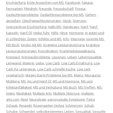
Erschöpfung
,
Erste Anzeichen von MS
,
Facebook
,
Fatigue
,
Fernsehen
,
Filmdreh
,
Freunde
,
Freundschaft
,
Friseur
,
Gedächtnisprobleme
,
Gedächtnisprobleme bei MS
,
Gehirn
,
genießen
,
Gleichgewichtsstörungen
,
Glück
,
Grenzen
,
Grenzenlose Erschöpfung
,
Hallo MS
,
Handicaps
,
Hanf
,
hanf-
kapseln
,
Hanf-Öl
,
Heike Führ
,
Hilfe
,
Hitze
,
Hormone
,
In guten und
in schlechten Zeiten
,
Infekte und MS
,
Info
,
Interview
,
juvenile MS
,
KID BLUE
,
Kinder mit MS
,
kognitive Leistungsstörung
,
kognitive
Leistungsstörungen
,
Koordination
,
Krankheitsbewältigung
,
Kreislauf
,
Kreislaufprobleme
,
Läsionen
,
Leben
,
Lebensqualität
,
Leinwand- Malerei
,
Liebe
,
Low Carb
,
Low Carb Ernährung
,
Low
Carb für unterwegs
,
Low Carb schnelle Küche
,
Low carb
vegetarisch
,
Magen-Darm-Probleme bei MS
,
Mainz
,
Missgunst
,
Mobbing
,
MS
,
ms und Hanf-Öl
,
MS und Hormone
,
MS und
Infektanfälligkeit
,
MS und Verhütung
,
MS-Buch
,
MS-Treffen
,
MS-
Video
,
Müdigkeit
,
Multiple Arts
,
Multiple Sklerose
,
multiple-
arts.com
,
Neid
,
Neurologie
,
paroxysmale Symptome
,
Petra
Schaub
,
Respekt
,
Rosengarten Verlag
,
Schmerzen
,
Schub
,
Schübe
,
Schwindel
,
selbstbestimmtes Leben
,
Sexualität
,
Sexuelle