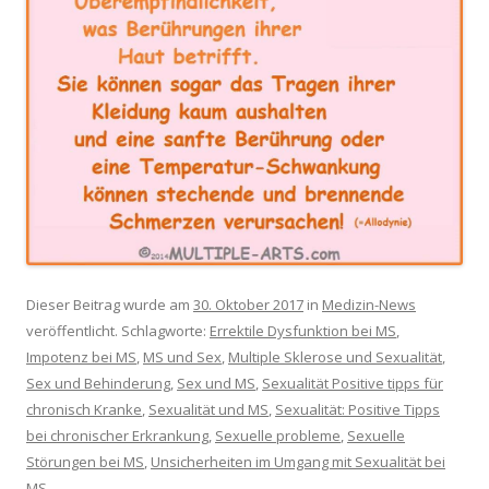
Dieser Beitrag wurde am
30. Oktober 2017
in
Medizin-News
veröffentlicht. Schlagworte:
Errektile Dysfunktion bei MS
,
Impotenz bei MS
,
MS und Sex
,
Multiple Sklerose und Sexualität
,
Sex und Behinderung
,
Sex und MS
,
Sexualität Positive tipps für
chronisch Kranke
,
Sexualität und MS
,
Sexualität: Positive Tipps
bei chronischer Erkrankung
,
Sexuelle probleme
,
Sexuelle
Störungen bei MS
,
Unsicherheiten im Umgang mit Sexualität bei
MS
.