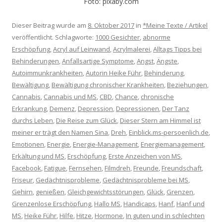
Foto: pixaby.com
Dieser Beitrag wurde am
8. Oktober 2017
in
*Meine Texte / Artikel
veröffentlicht. Schlagworte:
1000 Gesichter
,
abnorme
Erschöpfung
,
Acryl auf Leinwand
,
Acrylmalerei
,
Alltags Tipps bei
Behinderungen
,
Anfallsartige Symptome
,
Angst
,
Ängste
,
Autoimmunkrankheiten
,
Autorin Heike Führ
,
Behinderung
,
Bewältigung
,
Bewältigung chronischer Krankheiten
,
Beziehungen
,
Cannabis
,
Cannabis und MS
,
CBD
,
Chance
,
chronische
Erkrankung
,
Demenz
,
Depression
,
Depressionen
,
Der Tanz
durchs Leben
,
Die Reise zum Glück
,
Dieser Stern am Himmel ist
meiner er trägt den Namen Sina
,
Dreh
,
Einblick.ms-persoenlich.de
,
Emotionen
,
Energie
,
Energie-Management
,
Energiemanagement
,
Erkältung und MS
,
Erschöpfung
,
Erste Anzeichen von MS
,
Facebook
,
Fatigue
,
Fernsehen
,
Filmdreh
,
Freunde
,
Freundschaft
,
Friseur
,
Gedächtnisprobleme
,
Gedächtnisprobleme bei MS
,
Gehirn
,
genießen
,
Gleichgewichtsstörungen
,
Glück
,
Grenzen
,
Grenzenlose Erschöpfung
,
Hallo MS
,
Handicaps
,
Hanf
,
Hanf und
MS
,
Heike Führ
,
Hilfe
,
Hitze
,
Hormone
,
In guten und in schlechten