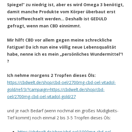
Spiegel“ zu niedrig ist, aber es wird Omega 3 benötigt,
damit manche Produkte vom Körper überbaut erst
verstoffwechselt werden… Deshalb ist GEDULD
gefragt, wenn man CBD einnimmt.
Mir hilft CBD vor allem gegen meine schreckliche
Fatigue! Da ich nun eine völlig neue Lebensqualität
habe, nenne ich es mein „persönliches Wundermittel“!
?
Ich nehme morgens 2 Tropfen dieses Öls:
https://cbdwelt.de/shop/cbd-oel/2700mg-cbd-oel-vitadol-
gold/ref/3/?campaign=https://cbdwelt.de/shop/cbd-
oel/2700mg-cbd-oel-vitadol-gold/27
und je nach Bedarf (wenn nochmal ein großes Müdigkeits-
Tief kommt) noch einmal 2 bis 3-5 Tropfen dieses Öls:
https://cbdwelt.de/shop/cbd-oel/1000mg-cbd-oel-