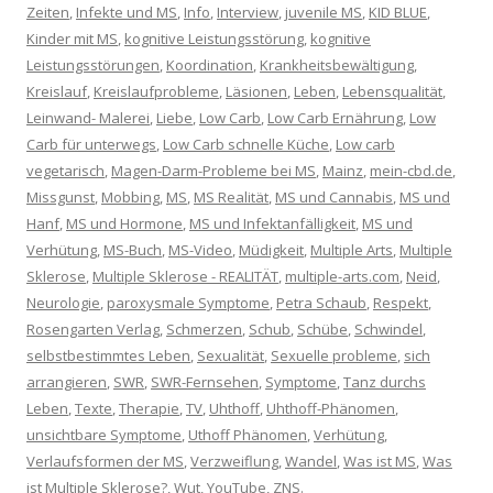
Zeiten
,
Infekte und MS
,
Info
,
Interview
,
juvenile MS
,
KID BLUE
,
Kinder mit MS
,
kognitive Leistungsstörung
,
kognitive
Leistungsstörungen
,
Koordination
,
Krankheitsbewältigung
,
Kreislauf
,
Kreislaufprobleme
,
Läsionen
,
Leben
,
Lebensqualität
,
Leinwand- Malerei
,
Liebe
,
Low Carb
,
Low Carb Ernährung
,
Low
Carb für unterwegs
,
Low Carb schnelle Küche
,
Low carb
vegetarisch
,
Magen-Darm-Probleme bei MS
,
Mainz
,
mein-cbd.de
,
Missgunst
,
Mobbing
,
MS
,
MS Realität
,
MS und Cannabis
,
MS und
Hanf
,
MS und Hormone
,
MS und Infektanfälligkeit
,
MS und
Verhütung
,
MS-Buch
,
MS-Video
,
Müdigkeit
,
Multiple Arts
,
Multiple
Sklerose
,
Multiple Sklerose - REALITÄT
,
multiple-arts.com
,
Neid
,
Neurologie
,
paroxysmale Symptome
,
Petra Schaub
,
Respekt
,
Rosengarten Verlag
,
Schmerzen
,
Schub
,
Schübe
,
Schwindel
,
selbstbestimmtes Leben
,
Sexualität
,
Sexuelle probleme
,
sich
arrangieren
,
SWR
,
SWR-Fernsehen
,
Symptome
,
Tanz durchs
Leben
,
Texte
,
Therapie
,
TV
,
Uhthoff
,
Uhthoff-Phänomen
,
unsichtbare Symptome
,
Uthoff Phänomen
,
Verhütung
,
Verlaufsformen der MS
,
Verzweiflung
,
Wandel
,
Was ist MS
,
Was
ist Multiple Sklerose?
,
Wut
,
YouTube
,
ZNS
.