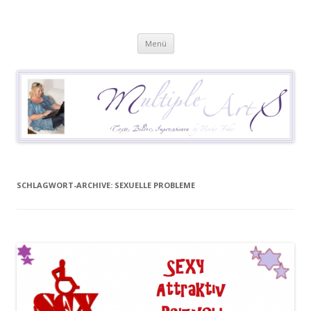
Heike Führ
Mutiple Sklerose / MS: Texte – Bilder – Impressionen
Springe
Menü
zum
Inhalt
SCHLAGWORT-ARCHIVE:
SEXUELLE PROBLEME