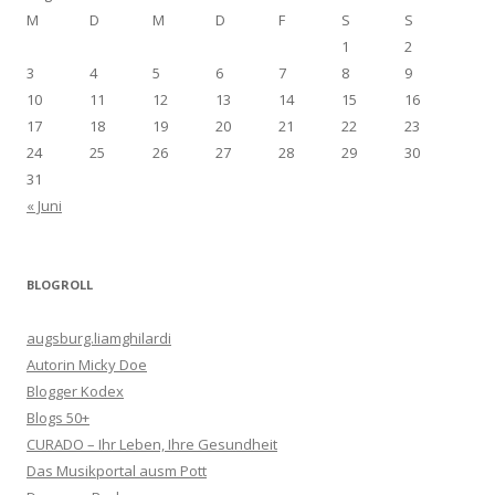
M
D
M
D
F
S
S
1
2
3
4
5
6
7
8
9
10
11
12
13
14
15
16
17
18
19
20
21
22
23
24
25
26
27
28
29
30
31
« Juni
BLOGROLL
augsburg.liamghilardi
Autorin Micky Doe
Blogger Kodex
Blogs 50+
CURADO – Ihr Leben, Ihre Gesundheit
Das Musikportal ausm Pott