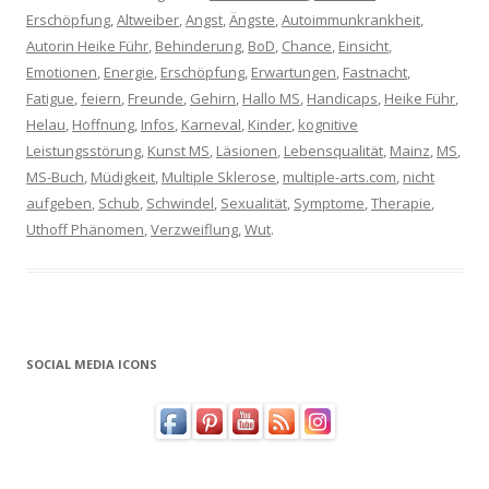
Erschöpfung
,
Altweiber
,
Angst
,
Ängste
,
Autoimmunkrankheit
,
Autorin Heike Führ
,
Behinderung
,
BoD
,
Chance
,
Einsicht
,
Emotionen
,
Energie
,
Erschöpfung
,
Erwartungen
,
Fastnacht
,
Fatigue
,
feiern
,
Freunde
,
Gehirn
,
Hallo MS
,
Handicaps
,
Heike Führ
,
Helau
,
Hoffnung
,
Infos
,
Karneval
,
Kinder
,
kognitive
Leistungsstörung
,
Kunst MS
,
Läsionen
,
Lebensqualität
,
Mainz
,
MS
,
MS-Buch
,
Müdigkeit
,
Multiple Sklerose
,
multiple-arts.com
,
nicht
aufgeben
,
Schub
,
Schwindel
,
Sexualität
,
Symptome
,
Therapie
,
Uthoff Phänomen
,
Verzweiflung
,
Wut
.
SOCIAL MEDIA ICONS