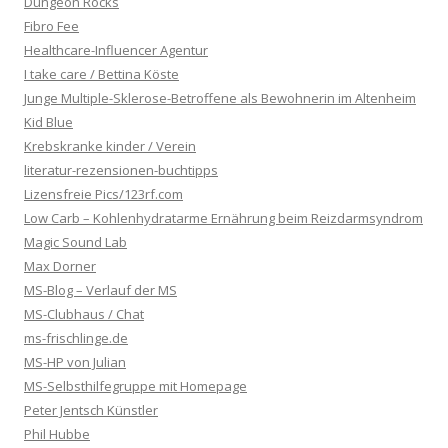
Dungeon Rocks
Fibro Fee
Healthcare-Influencer Agentur
I take care / Bettina Köste
Junge Multiple-Sklerose-Betroffene als Bewohnerin im Altenheim
Kid Blue
Krebskranke kinder / Verein
literatur-rezensionen-buchtipps
Lizensfreie Pics/123rf.com
Low Carb – Kohlenhydratarme Ernährung beim Reizdarmsyndrom
Magic Sound Lab
Max Dorner
MS-Blog – Verlauf der MS
MS-Clubhaus / Chat
ms-frischlinge.de
MS-HP von Julian
MS-Selbsthilfegruppe mit Homepage
Peter Jentsch Künstler
Phil Hubbe