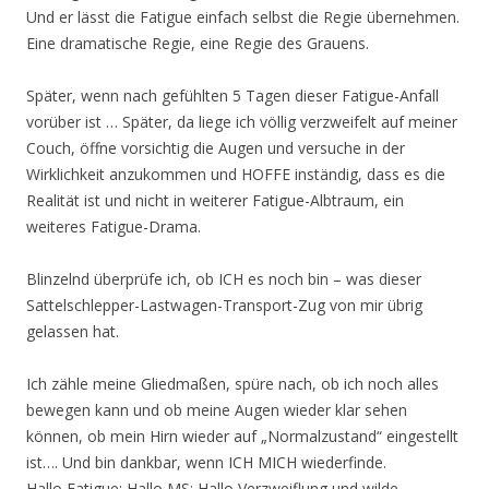
Und er lässt die Fatigue einfach selbst die Regie übernehmen.
Eine dramatische Regie, eine Regie des Grauens.
Später, wenn nach gefühlten 5 Tagen dieser Fatigue-Anfall
vorüber ist … Später, da liege ich völlig verzweifelt auf meiner
Couch, öffne vorsichtig die Augen und versuche in der
Wirklichkeit anzukommen und HOFFE inständig, dass es die
Realität ist und nicht in weiterer Fatigue-Albtraum, ein
weiteres Fatigue-Drama.
Blinzelnd überprüfe ich, ob ICH es noch bin – was dieser
Sattelschlepper-Lastwagen-Transport-Zug von mir übrig
gelassen hat.
Ich zähle meine Gliedmaßen, spüre nach, ob ich noch alles
bewegen kann und ob meine Augen wieder klar sehen
können, ob mein Hirn wieder auf „Normalzustand“ eingestellt
ist…. Und bin dankbar, wenn ICH MICH wiederfinde.
Hallo Fatigue; Hallo MS; Hallo Verzweiflung und wilde