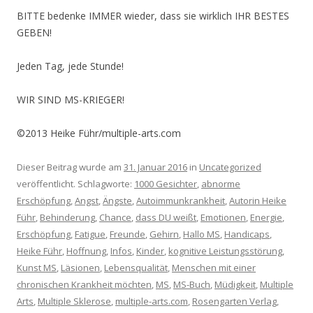
BITTE bedenke IMMER wieder, dass sie wirklich IHR BESTES
GEBEN!
Jeden Tag, jede Stunde!
WIR SIND MS-KRIEGER!
©2013 Heike Führ/multiple-arts.com
Dieser Beitrag wurde am
31. Januar 2016
in
Uncategorized
veröffentlicht. Schlagworte:
1000 Gesichter
,
abnorme
Erschöpfung
,
Angst
,
Ängste
,
Autoimmunkrankheit
,
Autorin Heike
Führ
,
Behinderung
,
Chance
,
dass DU weißt
,
Emotionen
,
Energie
,
Erschöpfung
,
Fatigue
,
Freunde
,
Gehirn
,
Hallo MS
,
Handicaps
,
Heike Führ
,
Hoffnung
,
Infos
,
Kinder
,
kognitive Leistungsstörung
,
Kunst MS
,
Läsionen
,
Lebensqualität
,
Menschen mit einer
chronischen Krankheit möchten
,
MS
,
MS-Buch
,
Müdigkeit
,
Multiple
Arts
,
Multiple Sklerose
,
multiple-arts.com
,
Rosengarten Verlag
,