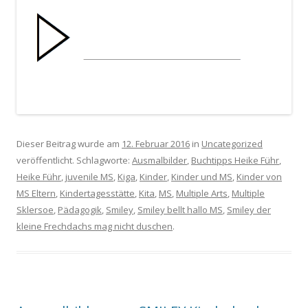
Dieser Beitrag wurde am
12. Februar 2016
in
Uncategorized
veröffentlicht. Schlagworte:
Ausmalbilder
,
Buchtipps Heike Führ
,
Heike Führ
,
juvenile MS
,
Kiga
,
Kinder
,
Kinder und MS
,
Kinder von
MS Eltern
,
Kindertagesstätte
,
Kita
,
MS
,
Multiple Arts
,
Multiple
Sklersoe
,
Pädagogik
,
Smiley
,
Smiley bellt hallo MS
,
Smiley der
kleine Frechdachs mag nicht duschen
.