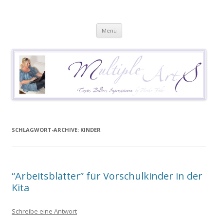
Heike Führ
Mutiple Sklerose / MS: Texte – Bilder – Impressionen
Springe
Menü
zum
Inhalt
SCHLAGWORT-ARCHIVE:
KINDER
“Arbeitsblätter” für Vorschulkinder in der
Kita
Schreibe eine Antwort