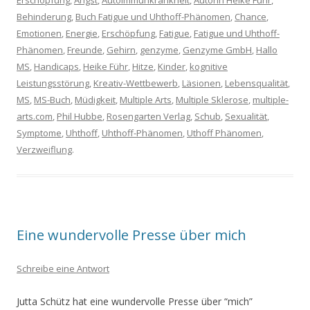
Behinderung
,
Buch Fatigue und Uhthoff-Phänomen
,
Chance
,
Emotionen
,
Energie
,
Erschöpfung
,
Fatigue
,
Fatigue und Uhthoff-
Phänomen
,
Freunde
,
Gehirn
,
genzyme
,
Genzyme GmbH
,
Hallo
MS
,
Handicaps
,
Heike Führ
,
Hitze
,
Kinder
,
kognitive
Leistungsstörung
,
Kreativ-Wettbewerb
,
Läsionen
,
Lebensqualität
,
MS
,
MS-Buch
,
Müdigkeit
,
Multiple Arts
,
Multiple Sklerose
,
multiple-
arts.com
,
Phil Hubbe
,
Rosengarten Verlag
,
Schub
,
Sexualität
,
Symptome
,
Uhthoff
,
Uhthoff-Phänomen
,
Uthoff Phänomen
,
Verzweiflung
.
Eine wundervolle Presse über mich
Schreibe eine Antwort
Jutta Schütz hat eine wundervolle Presse über “mich”