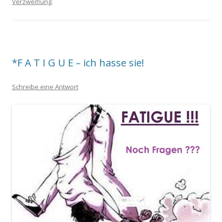
Verzweiflung
.
*F A T I G U E – ich hasse sie!
Schreibe eine Antwort