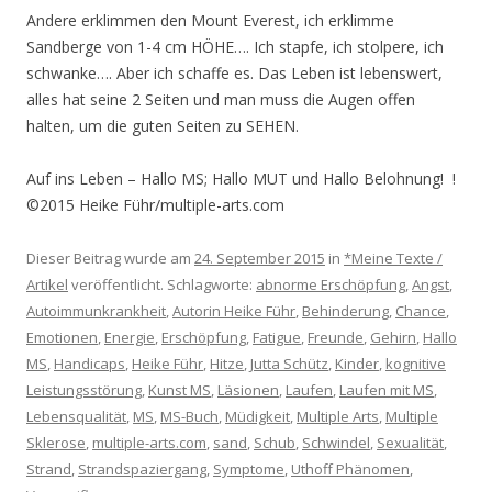
Andere erklimmen den Mount Everest, ich erklimme
Sandberge von 1-4 cm HÖHE…. Ich stapfe, ich stolpere, ich
schwanke…. Aber ich schaffe es. Das Leben ist lebenswert,
alles hat seine 2 Seiten und man muss die Augen offen
halten, um die guten Seiten zu SEHEN.
Auf ins Leben – Hallo MS; Hallo MUT und Hallo Belohnung! !
©2015 Heike Führ/multiple-arts.com
Dieser Beitrag wurde am
24. September 2015
in
*Meine Texte /
Artikel
veröffentlicht. Schlagworte:
abnorme Erschöpfung
,
Angst
,
Autoimmunkrankheit
,
Autorin Heike Führ
,
Behinderung
,
Chance
,
Emotionen
,
Energie
,
Erschöpfung
,
Fatigue
,
Freunde
,
Gehirn
,
Hallo
MS
,
Handicaps
,
Heike Führ
,
Hitze
,
Jutta Schütz
,
Kinder
,
kognitive
Leistungsstörung
,
Kunst MS
,
Läsionen
,
Laufen
,
Laufen mit MS
,
Lebensqualität
,
MS
,
MS-Buch
,
Müdigkeit
,
Multiple Arts
,
Multiple
Sklerose
,
multiple-arts.com
,
sand
,
Schub
,
Schwindel
,
Sexualität
,
Strand
,
Strandspaziergang
,
Symptome
,
Uthoff Phänomen
,