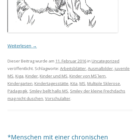
Weiterlesen
→
Dieser Beitrag wurde am
11. Februar 2016
in
Uncategorized
veröffentlicht. Schlagworte:
Arbeitsblätter
,
Ausmalbilder
,
juvenile
MS
,
Kiga
,
Kinder
,
Kinder und MS
,
Kinder von MS´lern
,
Kindergarten
,
Kindertagesstätte
,
Kita
,
MS
,
Multiple Sklerose
,
Pädagogik
,
Smiley bellt hallo MS
,
Smiley der kleine Frechdachs
mag nicht duschen
,
Vorschulalter
.
*Menschen mit einer chronischen