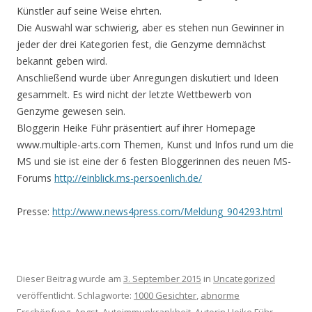
Künstler auf seine Weise ehrten.
Die Auswahl war schwierig, aber es stehen nun Gewinner in
jeder der drei Kategorien fest, die Genzyme demnächst
bekannt geben wird.
Anschließend wurde über Anregungen diskutiert und Ideen
gesammelt. Es wird nicht der letzte Wettbewerb von
Genzyme gewesen sein.
Bloggerin Heike Führ präsentiert auf ihrer Homepage
www.multiple-arts.com Themen, Kunst und Infos rund um die
MS und sie ist eine der 6 festen Bloggerinnen des neuen MS-
Forums
http://einblick.ms-persoenlich.de/
Presse:
http://www.news4press.com/Meldung_904293.html
Dieser Beitrag wurde am
3. September 2015
in
Uncategorized
veröffentlicht. Schlagworte:
1000 Gesichter
,
abnorme
Erschöpfung
,
Angst
,
Autoimmunkrankheit
,
Autorin Heike Führ
,