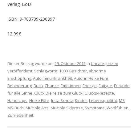
Verlag: BoD
ISBN: 9-783739-200897
12,99€
Dieser Beitrag wurde am
29. Oktober 2015
in
Uncategorized
veröffentlicht. Schlagworte:
1000 Gesichter
,
abnorme
Erschöpfung
,
Autoimmunkrankheit
,
Autorin Heike Führ
,
Behinderung
,
Buch
,
Chance
,
Emotionen
,
Energie
,
Fatigue
,
Freunde
,
für alle Sinne
,
Glück Die reise zum Glück
,
Glücks-Rezepte
,
Handicaps
,
Heike Führ
,
Jutta Schütz
,
Kinder
,
Lebensqualität
,
MS
,
MS-Buch
,
Multiple Arts
,
Multiple Sklerose
,
Symptome
,
Wohlfühlen
,
Zufriedenheit
.