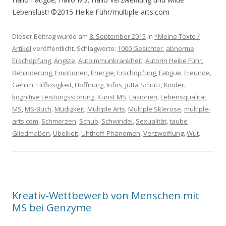
Lebenslust! ©2015 Heike Führ/multiple-arts.com
Dieser Beitrag wurde am
8. September 2015
in
*Meine Texte /
Artikel
veröffentlicht. Schlagworte:
1000 Gesichter
,
abnorme
Erschöpfung
,
Ängste
,
Autoimmunkrankheit
,
Autorin Heike Führ
,
Behinderung
,
Emotionen
,
Energie
,
Erschöpfung
,
Fatigue
,
Freunde
,
Gehirn
,
Hilflosigkeit
,
Hoffnung
,
Infos
,
Jutta Schütz
,
Kinder
,
kognitive Leistungsstörung
,
Kunst MS
,
Läsionen
,
Lebensqualität
,
MS
,
MS-Buch
,
Müdigkeit
,
Multiple Arts
,
Multiple Sklerose
,
multiple-
arts.com
,
Schmerzen
,
Schub
,
Schwindel
,
Sexualität
,
taube
Gliedmaßen
,
Übelkeit
,
Uhthoff-Phänomen
,
Verzweiflung
,
Wut
.
Kreativ-Wettbewerb von Menschen mit
MS bei Genzyme