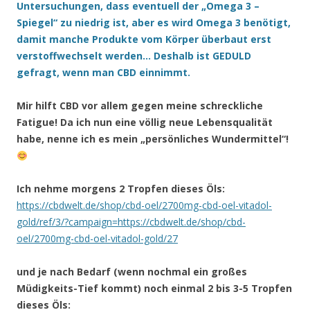
Untersuchungen, dass eventuell der „Omega 3 –
Spiegel“ zu niedrig ist, aber es wird Omega 3 benötigt,
damit manche Produkte vom Körper überbaut erst
verstoffwechselt werden… Deshalb ist GEDULD
gefragt, wenn man CBD einnimmt.
Mir hilft CBD vor allem gegen meine schreckliche
Fatigue! Da ich nun eine völlig neue Lebensqualität
habe, nenne ich es mein „persönliches Wundermittel“!
Ich nehme morgens 2 Tropfen dieses Öls:
https://cbdwelt.de/shop/cbd-oel/2700mg-cbd-oel-vitadol-
gold/ref/3/?campaign=https://cbdwelt.de/shop/cbd-
oel/2700mg-cbd-oel-vitadol-gold/27
und je nach Bedarf (wenn nochmal ein großes
Müdigkeits-Tief kommt) noch einmal 2 bis 3-5 Tropfen
dieses Öls: