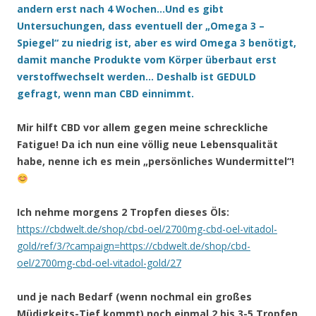
andern erst nach 4 Wochen…Und es gibt
Untersuchungen, dass eventuell der „Omega 3 –
Spiegel“ zu niedrig ist, aber es wird Omega 3 benötigt,
damit manche Produkte vom Körper überbaut erst
verstoffwechselt werden… Deshalb ist GEDULD
gefragt, wenn man CBD einnimmt.
Mir hilft CBD vor allem gegen meine schreckliche
Fatigue! Da ich nun eine völlig neue Lebensqualität
habe, nenne ich es mein „persönliches Wundermittel“!
Ich nehme morgens 2 Tropfen dieses Öls:
https://cbdwelt.de/shop/cbd-oel/2700mg-cbd-oel-vitadol-
gold/ref/3/?campaign=https://cbdwelt.de/shop/cbd-
oel/2700mg-cbd-oel-vitadol-gold/27
und je nach Bedarf (wenn nochmal ein großes
Müdigkeits-Tief kommt) noch einmal 2 bis 3-5 Tropfen