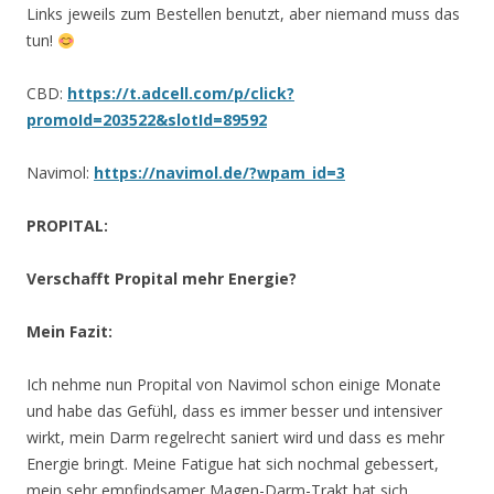
Links jeweils zum Bestellen benutzt, aber niemand muss das
tun!
CBD:
https://t.adcell.com/p/click?
promoId=203522&slotId=89592
Navimol:
https://navimol.de/?wpam_id=3
PROPITAL:
Verschafft Propital mehr Energie?
Mein Fazit:
Ich nehme nun Propital von Navimol schon einige Monate
und habe das Gefühl, dass es immer besser und intensiver
wirkt, mein Darm regelrecht saniert wird und dass es mehr
Energie bringt. Meine Fatigue hat sich nochmal gebessert,
mein sehr empfindsamer Magen-Darm-Trakt hat sich