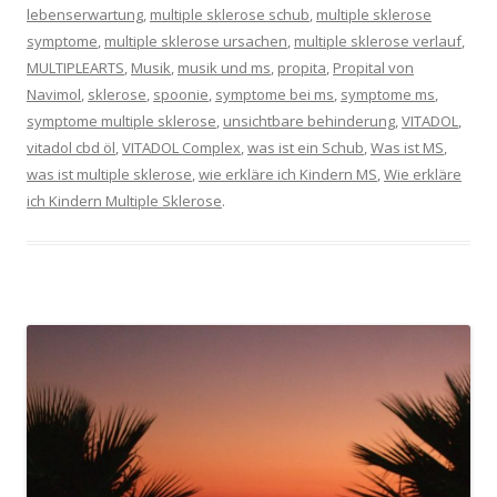
lebenserwartung
,
multiple sklerose schub
,
multiple sklerose
symptome
,
multiple sklerose ursachen
,
multiple sklerose verlauf
,
MULTIPLEARTS
,
Musik
,
musik und ms
,
propita
,
Propital von
Navimol
,
sklerose
,
spoonie
,
symptome bei ms
,
symptome ms
,
symptome multiple sklerose
,
unsichtbare behinderung
,
VITADOL
,
vitadol cbd öl
,
VITADOL Complex
,
was ist ein Schub
,
Was ist MS
,
was ist multiple sklerose
,
wie erkläre ich Kindern MS
,
Wie erkläre
ich Kindern Multiple Sklerose
.