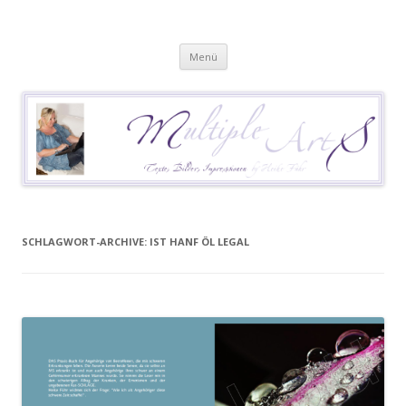
Heike Führ
Mutiple Sklerose / MS: Texte – Bilder – Impressionen
Springe
Menü
zum
Inhalt
SCHLAGWORT-ARCHIVE:
IST HANF ÖL LEGAL