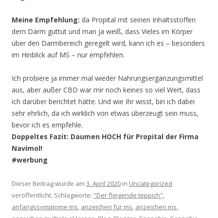
Meine Empfehlung:
da Propital mit seinen Inhaltsstoffen
dem Darm guttut und man ja weiß, dass Vieles im Körper
über den Darmbereich geregelt wird, kann ich es – besonders
im Hinblick auf MS – nur empfehlen.
Ich probiere ja immer mal wieder Nahrungsergänzungsmittel
aus, aber außer CBD war mir noch keines so viel Wert, dass
ich darüber berichtet hätte. Und wie Ihr wisst, bin ich dabei
sehr ehrlich, da ich wirklich von etwas überzeugt sein muss,
bevor ich es empfehle.
Doppeltes Fazit: Daumen HOCH für Propital der Firma
Navimol!
#werbung
Dieser Beitrag wurde am
3. April 2020
in
Uncategorized
veröffentlicht. Schlagworte:
"Der fliegende teppich"
,
anfangssymptome ms
,
anzeichen für ms
,
anzeichen ms
,