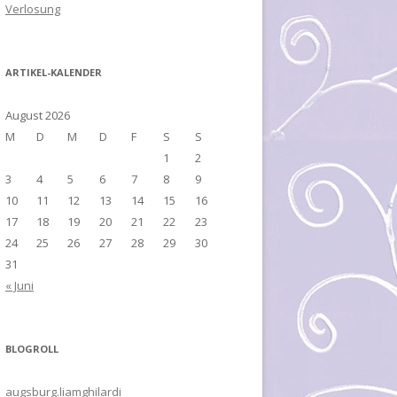
Verlosung
ARTIKEL-KALENDER
August 2026
M
D
M
D
F
S
S
1
2
3
4
5
6
7
8
9
10
11
12
13
14
15
16
17
18
19
20
21
22
23
24
25
26
27
28
29
30
31
« Juni
BLOGROLL
augsburg.liamghilardi