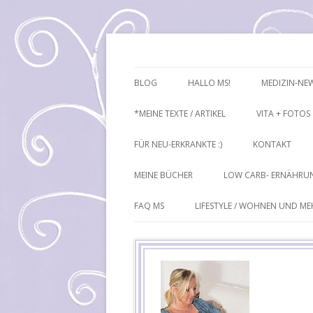
Mutiple Sklerose / MS: Texte – Bilder – I
Heike Führ
BLOG
HALLO MS!
MEDIZIN-NE
*MEINE TEXTE / ARTIKEL
VITA + FOTOS
FÜR NEU-ERKRANKTE :)
KONTAKT
MEINE BÜCHER
LOW CARB- ERNÄHRU
FAQ MS
LIFESTYLE / WOHNEN UND M