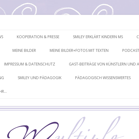
mpressionen
Springe
zum
WS
KOOPERATION & PRESSE
SMILEY ERKLÄRT KINDERN MS
C
Inhalt
MEINE BILDER
MEINE BILDER+FOTOS MIT TEXTEN
PODCAST
IMPRESSUM & DATENSCHUTZ
GAST-BEITRÄGE VON KÜNSTLERN UND 
NG
SMILEY UND PÄDAGOGIK
PÄDAGOGISCH WISSENSWERTES
EHR…