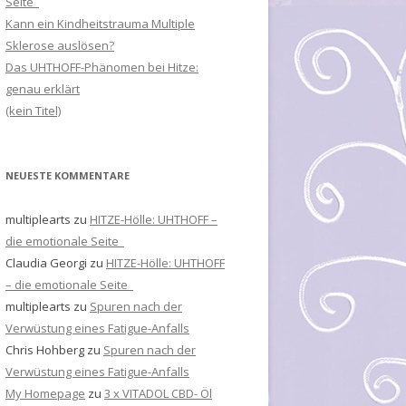
Seite
Kann ein Kindheitstrauma Multiple
Sklerose auslösen?
Das UHTHOFF-Phänomen bei Hitze:
genau erklärt
(kein Titel)
NEUESTE KOMMENTARE
multiplearts
zu
HITZE-Hölle: UHTHOFF –
die emotionale Seite
Claudia Georgi
zu
HITZE-Hölle: UHTHOFF
– die emotionale Seite
multiplearts
zu
Spuren nach der
Verwüstung eines Fatigue-Anfalls
Chris Hohberg
zu
Spuren nach der
Verwüstung eines Fatigue-Anfalls
My Homepage
zu
3 x VITADOL CBD- Öl