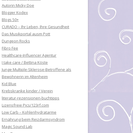
Autorin Micky Doe
Blogger Kodex
Blogs 50+
CURADO – Ihr Leben, Ihre Gesundheit
Das Musikportal ausm Pott
Dungeon Rocks
Fibro Fee
Healthcare-Influencer Agentur
I take care / Bettina Köste
Junge Multiple-Sklerose-Betroffene als
Bewohnerin im Altenheim
Kid Blue
Krebskranke kinder / Verein
literatur-rezensionen-buchtipps
Lizensfreie Pics/123rf.com
Low Carb – Kohlenhydratarme
Ernährung beim Reizdarmsyndrom
Magic Sound Lab