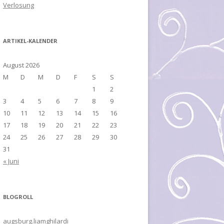
Verlosung
ARTIKEL-KALENDER
August 2026
M
D
M
D
F
S
S
1
2
3
4
5
6
7
8
9
10
11
12
13
14
15
16
17
18
19
20
21
22
23
24
25
26
27
28
29
30
31
« Juni
BLOGROLL
augsburg.liamghilardi