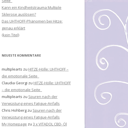
Seite
Kann ein Kindheitstrauma Multiple
Sklerose auslösen?
Das UHTHOFF-Phänomen bei Hitze:
genau erklärt
(kein Titel)
NEUESTE KOMMENTARE
multiplearts
zu
HITZE-Hölle: UHTHOFF –
die emotionale Seite
Claudia Georgi
zu
HITZE-Hölle: UHTHOFF
– die emotionale Seite
multiplearts
zu
Spuren nach der
Verwüstung eines Fatigue-Anfalls
Chris Hohberg
zu
Spuren nach der
Verwüstung eines Fatigue-Anfalls
My Homepage
zu
3 x VITADOL CBD- Öl