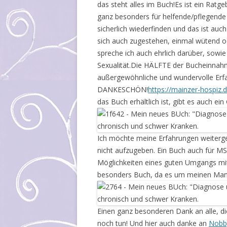
das steht alles im Buch!Es ist ein Ratge
ganz besonders für helfende/pflegende
sicherlich wiederfinden und das ist auch
sich auch zugestehen, einmal wütend ode
spreche ich auch ehrlich darüber, sowi
Sexualität.Die HÄLFTE der Bucheinnahm
außergewöhnliche und wundervolle Erf
DANKESCHÖN!
https://mainzer-hospiz.d
das Buch erhältlich ist, gibt es auch e
Ich möchte meine Erfahrungen weiterge
nicht aufzugeben. Ein Buch auch für MS`
Möglichkeiten eines guten Umgangs mit
besonders Buch, da es um meinen Man
Einen ganz besonderen Dank an alle, di
noch tun! Und hier auch danke an
Nobb