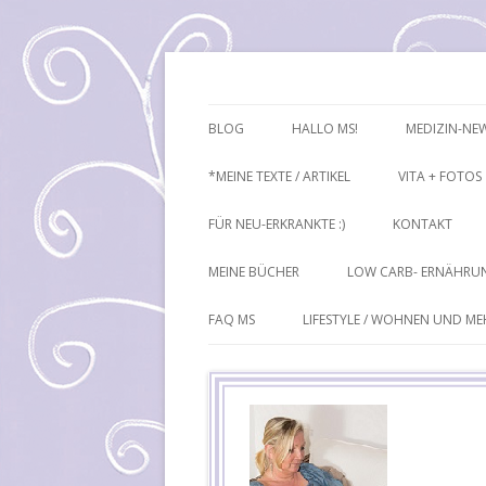
Mutiple Sklerose / MS: Texte – Bilder – I
Heike Führ
BLOG
HALLO MS!
MEDIZIN-NE
*MEINE TEXTE / ARTIKEL
VITA + FOTOS
FÜR NEU-ERKRANKTE :)
KONTAKT
MEINE BÜCHER
LOW CARB- ERNÄHRU
FAQ MS
LIFESTYLE / WOHNEN UND M