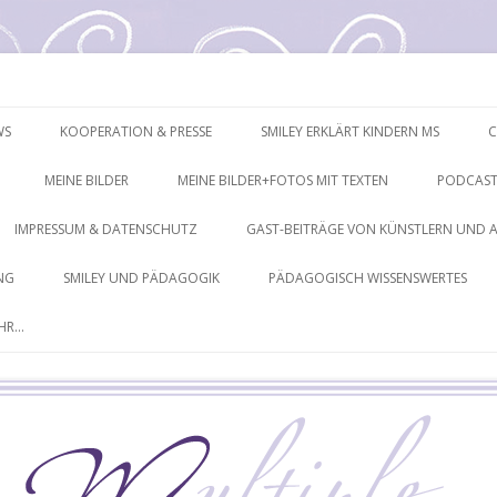
mpressionen
Springe
zum
WS
KOOPERATION & PRESSE
SMILEY ERKLÄRT KINDERN MS
C
Inhalt
MEINE BILDER
MEINE BILDER+FOTOS MIT TEXTEN
PODCAST
IMPRESSUM & DATENSCHUTZ
GAST-BEITRÄGE VON KÜNSTLERN UND 
NG
SMILEY UND PÄDAGOGIK
PÄDAGOGISCH WISSENSWERTES
EHR…