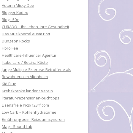
Autorin Micky Doe
Blogger Kodex
Blogs 50+
CURADO – Ihr Leben, Ihre Gesundheit
Das Musikportal ausm Pott
Dungeon Rocks
Fibro Fee
Healthcare-Influencer Agentur
I take care / Bettina Köste
Junge Multiple-Sklerose-Betroffene als
Bewohnerin im Altenheim
Kid Blue
Krebskranke kinder / Verein
literatur-rezensionen-buchtipps
Lizensfreie Pics/123rf.com
Low Carb – Kohlenhydratarme
Ernährung beim Reizdarmsyndrom
Magic Sound Lab