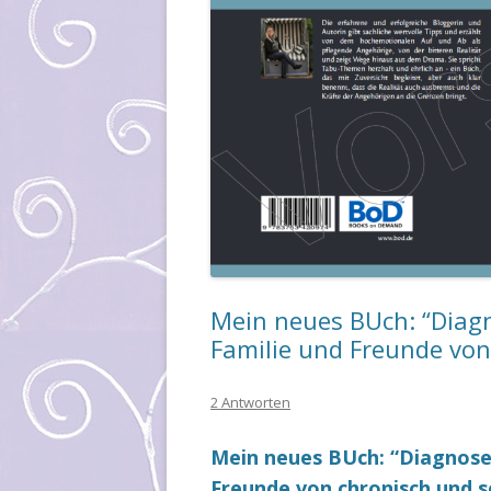
Mein neues BUch: “Diagn
Familie und Freunde von
2 Antworten
Mein neues BUch: “Diagnose 
Freunde von chronisch und 