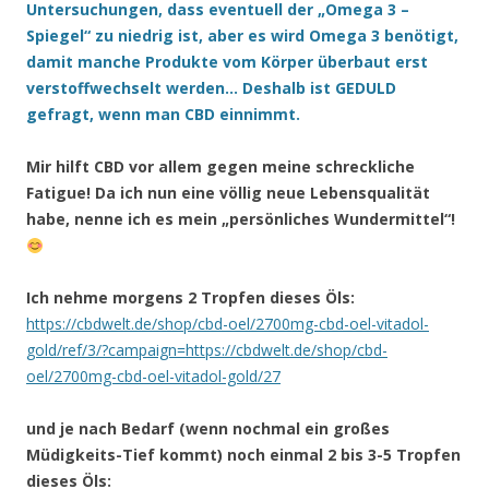
Untersuchungen, dass eventuell der „Omega 3 –
Spiegel“ zu niedrig ist, aber es wird Omega 3 benötigt,
damit manche Produkte vom Körper überbaut erst
verstoffwechselt werden… Deshalb ist GEDULD
gefragt, wenn man CBD einnimmt.
Mir hilft CBD vor allem gegen meine schreckliche
Fatigue! Da ich nun eine völlig neue Lebensqualität
habe, nenne ich es mein „persönliches Wundermittel“!
Ich nehme morgens 2 Tropfen dieses Öls:
https://cbdwelt.de/shop/cbd-oel/2700mg-cbd-oel-vitadol-
gold/ref/3/?campaign=https://cbdwelt.de/shop/cbd-
oel/2700mg-cbd-oel-vitadol-gold/27
und je nach Bedarf (wenn nochmal ein großes
Müdigkeits-Tief kommt) noch einmal 2 bis 3-5 Tropfen
dieses Öls: