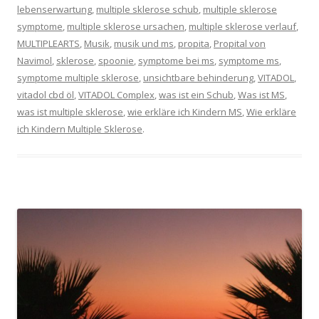
lebenserwartung
,
multiple sklerose schub
,
multiple sklerose
symptome
,
multiple sklerose ursachen
,
multiple sklerose verlauf
,
MULTIPLEARTS
,
Musik
,
musik und ms
,
propita
,
Propital von
Navimol
,
sklerose
,
spoonie
,
symptome bei ms
,
symptome ms
,
symptome multiple sklerose
,
unsichtbare behinderung
,
VITADOL
,
vitadol cbd öl
,
VITADOL Complex
,
was ist ein Schub
,
Was ist MS
,
was ist multiple sklerose
,
wie erkläre ich Kindern MS
,
Wie erkläre
ich Kindern Multiple Sklerose
.