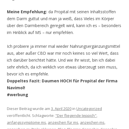
Meine Empfehlung:
da Propital mit seinen Inhaltsstoffen
dem Darm guttut und man ja weiß, dass Vieles im Körper
über den Darmbereich geregelt wird, kann ich es – besonders
im Hinblick auf MS – nur empfehlen.
Ich probiere ja immer mal wieder Nahrungsergänzungsmittel
aus, aber außer CBD war mir noch keines so viel Wert, dass
ich darüber berichtet hätte. Und wie Ihr wisst, bin ich dabei
sehr ehrlich, da ich wirklich von etwas überzeugt sein muss,
bevor ich es empfehle.
Doppeltes Fazit: Daumen HOCH für Propital der Firma
Navimol!
#werbung
Dieser Beitrag wurde am
3. April 2020
in
Uncategorized
veröffentlicht. Schlagworte:
"Der fliegende teppich"
,
anfangssymptome ms
,
anzeichen für ms
,
anzeichen ms
,