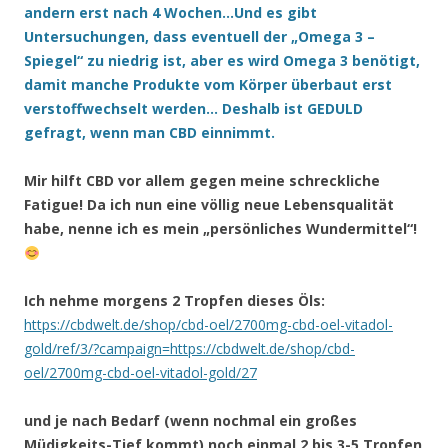
andern erst nach 4 Wochen…Und es gibt
Untersuchungen, dass eventuell der „Omega 3 –
Spiegel“ zu niedrig ist, aber es wird Omega 3 benötigt,
damit manche Produkte vom Körper überbaut erst
verstoffwechselt werden… Deshalb ist GEDULD
gefragt, wenn man CBD einnimmt.
Mir hilft CBD vor allem gegen meine schreckliche
Fatigue! Da ich nun eine völlig neue Lebensqualität
habe, nenne ich es mein „persönliches Wundermittel“!
Ich nehme morgens 2 Tropfen dieses Öls:
https://cbdwelt.de/shop/cbd-oel/2700mg-cbd-oel-vitadol-
gold/ref/3/?campaign=https://cbdwelt.de/shop/cbd-
oel/2700mg-cbd-oel-vitadol-gold/27
und je nach Bedarf (wenn nochmal ein großes
Müdigkeits-Tief kommt) noch einmal 2 bis 3-5 Tropfen