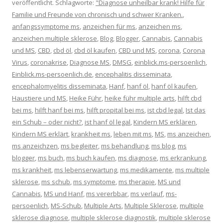
veröffentlicht. Schlagworte:
"Diagnose unheilbar krank! Hilfe für
Familie und Freunde von chronisch und schwer Kranken.
,
anfangssymptome ms
,
anzeichen für ms
,
anzeichen ms
,
anzeichen multiple sklerose
,
Blog
,
Blogger
,
Cannabis
,
Cannabis
und MS
,
CBD
,
cbd öl
,
cbd öl kaufen
,
CBD und MS
,
corona
,
Corona
Virus
,
coronakrise
,
Diagnose MS
,
DMSG
,
einblick.ms-persoenlich
,
Einblick.ms-persoenlich.de
,
encephalitis disseminata
,
encephalomyelitis disseminata
,
Hanf
,
hanf öl
,
hanf öl kaufen
,
Haustiere und MS
,
Heike Führ
,
heike führ multiple arts
,
hilft cbd
bei ms
,
hilft hanf bei ms
,
hilft propital bei ms
,
ist cbd legal
,
Ist das
ein Schub – oder nicht?
,
ist hanf öl legal
,
Kindern MS erklären
,
Kindern MS erklärt
,
krankheit ms
,
leben mit ms
,
MS
,
ms anzeichen
,
ms anzeichzen
,
ms begleiter
,
ms behandlung
,
ms blog
,
ms
blogger
,
ms buch
,
ms buch kaufen
,
ms diagnose
,
ms erkrankung
,
ms krankheit
,
ms lebenserwartung
,
ms medikamente
,
ms multiple
sklerose
,
ms schub
,
ms symptome
,
ms therapie
,
MS und
Cannabis
,
MS und Hanf
,
ms vererbbar
,
ms verlauf
,
ms-
persoenlich
,
MS-Schub
,
Multiple Arts
,
Multiple Sklerose
,
multiple
sklerose diagnose
,
multiple sklerose diagnostik
,
multiple sklerose