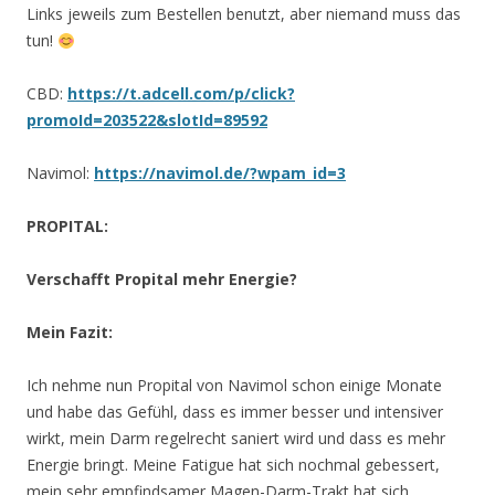
Links jeweils zum Bestellen benutzt, aber niemand muss das
tun!
CBD:
https://t.adcell.com/p/click?
promoId=203522&slotId=89592
Navimol:
https://navimol.de/?wpam_id=3
PROPITAL:
Verschafft Propital mehr Energie?
Mein Fazit:
Ich nehme nun Propital von Navimol schon einige Monate
und habe das Gefühl, dass es immer besser und intensiver
wirkt, mein Darm regelrecht saniert wird und dass es mehr
Energie bringt. Meine Fatigue hat sich nochmal gebessert,
mein sehr empfindsamer Magen-Darm-Trakt hat sich