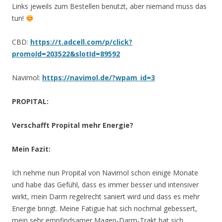
Links jeweils zum Bestellen benutzt, aber niemand muss das
tun!
CBD:
https://t.adcell.com/p/click?
promoId=203522&slotId=89592
Navimol:
https://navimol.de/?wpam_id=3
PROPITAL:
Verschafft Propital mehr Energie?
Mein Fazit:
Ich nehme nun Propital von Navimol schon einige Monate
und habe das Gefühl, dass es immer besser und intensiver
wirkt, mein Darm regelrecht saniert wird und dass es mehr
Energie bringt. Meine Fatigue hat sich nochmal gebessert,
mein sehr empfindsamer Magen-Darm-Trakt hat sich