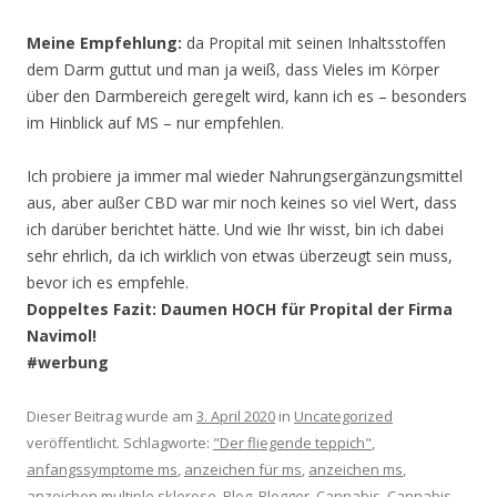
Meine Empfehlung:
da Propital mit seinen Inhaltsstoffen
dem Darm guttut und man ja weiß, dass Vieles im Körper
über den Darmbereich geregelt wird, kann ich es – besonders
im Hinblick auf MS – nur empfehlen.
Ich probiere ja immer mal wieder Nahrungsergänzungsmittel
aus, aber außer CBD war mir noch keines so viel Wert, dass
ich darüber berichtet hätte. Und wie Ihr wisst, bin ich dabei
sehr ehrlich, da ich wirklich von etwas überzeugt sein muss,
bevor ich es empfehle.
Doppeltes Fazit: Daumen HOCH für Propital der Firma
Navimol!
#werbung
Dieser Beitrag wurde am
3. April 2020
in
Uncategorized
veröffentlicht. Schlagworte:
"Der fliegende teppich"
,
anfangssymptome ms
,
anzeichen für ms
,
anzeichen ms
,
anzeichen multiple sklerose
,
Blog
,
Blogger
,
Cannabis
,
Cannabis