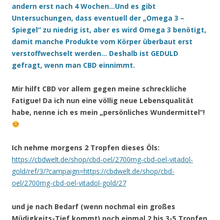
andern erst nach 4 Wochen…Und es gibt
Untersuchungen, dass eventuell der „Omega 3 –
Spiegel“ zu niedrig ist, aber es wird Omega 3 benötigt,
damit manche Produkte vom Körper überbaut erst
verstoffwechselt werden… Deshalb ist GEDULD
gefragt, wenn man CBD einnimmt.
Mir hilft CBD vor allem gegen meine schreckliche
Fatigue! Da ich nun eine völlig neue Lebensqualität
habe, nenne ich es mein „persönliches Wundermittel“!
Ich nehme morgens 2 Tropfen dieses Öls:
https://cbdwelt.de/shop/cbd-oel/2700mg-cbd-oel-vitadol-
gold/ref/3/?campaign=https://cbdwelt.de/shop/cbd-
oel/2700mg-cbd-oel-vitadol-gold/27
und je nach Bedarf (wenn nochmal ein großes
Müdigkeits-Tief kommt) noch einmal 2 bis 3-5 Tropfen