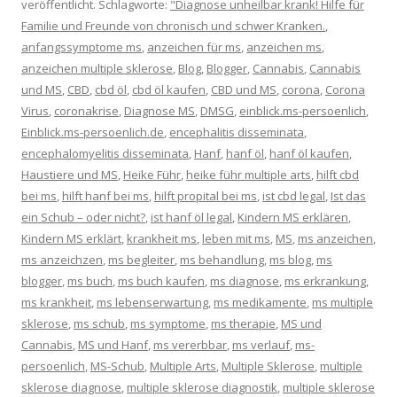
veröffentlicht. Schlagworte:
"Diagnose unheilbar krank! Hilfe für
Familie und Freunde von chronisch und schwer Kranken.
,
anfangssymptome ms
,
anzeichen für ms
,
anzeichen ms
,
anzeichen multiple sklerose
,
Blog
,
Blogger
,
Cannabis
,
Cannabis
und MS
,
CBD
,
cbd öl
,
cbd öl kaufen
,
CBD und MS
,
corona
,
Corona
Virus
,
coronakrise
,
Diagnose MS
,
DMSG
,
einblick.ms-persoenlich
,
Einblick.ms-persoenlich.de
,
encephalitis disseminata
,
encephalomyelitis disseminata
,
Hanf
,
hanf öl
,
hanf öl kaufen
,
Haustiere und MS
,
Heike Führ
,
heike führ multiple arts
,
hilft cbd
bei ms
,
hilft hanf bei ms
,
hilft propital bei ms
,
ist cbd legal
,
Ist das
ein Schub – oder nicht?
,
ist hanf öl legal
,
Kindern MS erklären
,
Kindern MS erklärt
,
krankheit ms
,
leben mit ms
,
MS
,
ms anzeichen
,
ms anzeichzen
,
ms begleiter
,
ms behandlung
,
ms blog
,
ms
blogger
,
ms buch
,
ms buch kaufen
,
ms diagnose
,
ms erkrankung
,
ms krankheit
,
ms lebenserwartung
,
ms medikamente
,
ms multiple
sklerose
,
ms schub
,
ms symptome
,
ms therapie
,
MS und
Cannabis
,
MS und Hanf
,
ms vererbbar
,
ms verlauf
,
ms-
persoenlich
,
MS-Schub
,
Multiple Arts
,
Multiple Sklerose
,
multiple
sklerose diagnose
,
multiple sklerose diagnostik
,
multiple sklerose