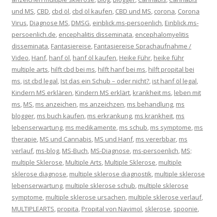
und MS
,
CBD
,
cbd öl
,
cbd öl kaufen
,
CBD und MS
,
corona
,
Corona
Virus
,
Diagnose MS
,
DMSG
,
einblick.ms-persoenlich
,
Einblick.ms-
persoenlich.de
,
encephalitis disseminata
,
encephalomyelitis
disseminata
,
Fantasiereise
,
Fantasiereise Sprachaufnahme /
Video
,
Hanf
,
hanf öl
,
hanf öl kaufen
,
Heike Führ
,
heike führ
multiple arts
,
hilft cbd bei ms
,
hilft hanf bei ms
,
hilft propital bei
ms
,
ist cbd legal
,
Ist das ein Schub – oder nicht?
,
ist hanf öl legal
,
Kindern MS erklären
,
Kindern MS erklärt
,
krankheit ms
,
leben mit
ms
,
MS
,
ms anzeichen
,
ms anzeichzen
,
ms behandlung
,
ms
blogger
,
ms buch kaufen
,
ms erkrankung
,
ms krankheit
,
ms
lebenserwartung
,
ms medikamente
,
ms schub
,
ms symptome
,
ms
therapie
,
MS und Cannabis
,
MS und Hanf
,
ms vererbbar
,
ms
verlauf
,
ms-blog
,
MS-Buch
,
MS-Diagnose
,
ms-persoenlich
,
MS;
multiple Sklerose
,
Multiple Arts
,
Multiple Sklerose
,
multiple
sklerose diagnose
,
multiple sklerose diagnostik
,
multiple sklerose
lebenserwartung
,
multiple sklerose schub
,
multiple sklerose
symptome
,
multiple sklerose ursachen
,
multiple sklerose verlauf
,
MULTIPLEARTS
,
propita
,
Propital von Navimol
,
sklerose
,
spoonie
,