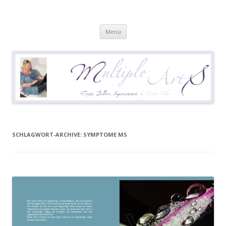
Heike Führ
Mutiple Sklerose / MS: Texte – Bilder – Impressionen
Springe
Menü
zum
Inhalt
SCHLAGWORT-ARCHIVE:
SYMPTOME MS