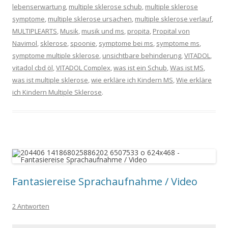
lebenserwartung
,
multiple sklerose schub
,
multiple sklerose
symptome
,
multiple sklerose ursachen
,
multiple sklerose verlauf
,
MULTIPLEARTS
,
Musik
,
musik und ms
,
propita
,
Propital von
Navimol
,
sklerose
,
spoonie
,
symptome bei ms
,
symptome ms
,
symptome multiple sklerose
,
unsichtbare behinderung
,
VITADOL
,
vitadol cbd öl
,
VITADOL Complex
,
was ist ein Schub
,
Was ist MS
,
was ist multiple sklerose
,
wie erkläre ich Kindern MS
,
Wie erkläre
ich Kindern Multiple Sklerose
.
Fantasiereise Sprachaufnahme / Video
2 Antworten