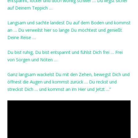
entspannt, locker und doch wohlig schwer … Du liegst sicher
auf Deinem Teppich …
Langsam und sachte landest Du auf dem Boden und kommst
an … Du verweilst hier so lange Du möchtest und genießt
Deine Reise …
Du bist ruhig, Du bist entspannt und fühlst Dich frei … Frei
von Sorgen und Nöten …
Ganz langsam wackelst Du mit den Zehen, bewegst Dich und
öffnest die Augen und kommst zurück … Du reckst und
streckst Dich … und kommst an im Hier und Jetzt …“