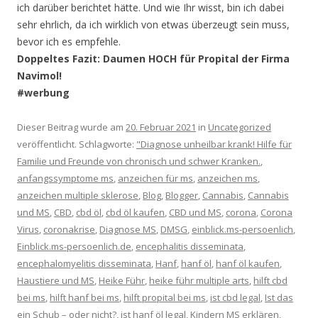
ich darüber berichtet hätte. Und wie Ihr wisst, bin ich dabei
sehr ehrlich, da ich wirklich von etwas überzeugt sein muss,
bevor ich es empfehle.
Doppeltes Fazit: Daumen HOCH für Propital der Firma
Navimol!
#werbung
Dieser Beitrag wurde am
20. Februar 2021
in
Uncategorized
veröffentlicht. Schlagworte:
"Diagnose unheilbar krank! Hilfe für
Familie und Freunde von chronisch und schwer Kranken.
,
anfangssymptome ms
,
anzeichen für ms
,
anzeichen ms
,
anzeichen multiple sklerose
,
Blog
,
Blogger
,
Cannabis
,
Cannabis
und MS
,
CBD
,
cbd öl
,
cbd öl kaufen
,
CBD und MS
,
corona
,
Corona
Virus
,
coronakrise
,
Diagnose MS
,
DMSG
,
einblick.ms-persoenlich
,
Einblick.ms-persoenlich.de
,
encephalitis disseminata
,
encephalomyelitis disseminata
,
Hanf
,
hanf öl
,
hanf öl kaufen
,
Haustiere und MS
,
Heike Führ
,
heike führ multiple arts
,
hilft cbd
bei ms
,
hilft hanf bei ms
,
hilft propital bei ms
,
ist cbd legal
,
Ist das
ein Schub – oder nicht?
,
ist hanf öl legal
,
Kindern MS erklären
,