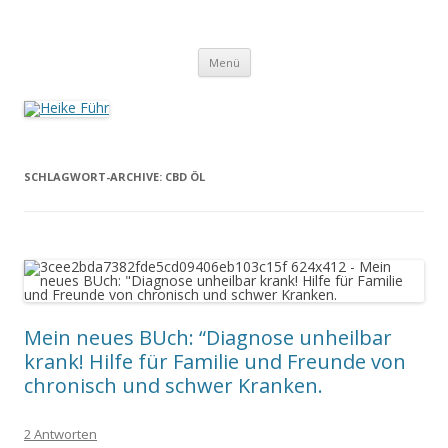
Heike Führ
Mutiple Sklerose / MS: Texte – Bilder – Impressionen
Springe
Menü
zum
Inhalt
SCHLAGWORT-ARCHIVE:
CBD ÖL
Mein neues BUch: “Diagnose unheilbar
krank! Hilfe für Familie und Freunde von
chronisch und schwer Kranken.
2 Antworten