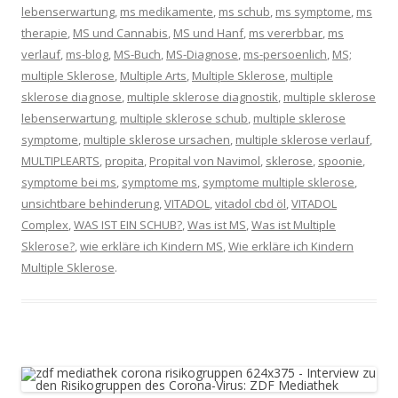
lebenserwartung
,
ms medikamente
,
ms schub
,
ms symptome
,
ms
therapie
,
MS und Cannabis
,
MS und Hanf
,
ms vererbbar
,
ms
verlauf
,
ms-blog
,
MS-Buch
,
MS-Diagnose
,
ms-persoenlich
,
MS;
multiple Sklerose
,
Multiple Arts
,
Multiple Sklerose
,
multiple
sklerose diagnose
,
multiple sklerose diagnostik
,
multiple sklerose
lebenserwartung
,
multiple sklerose schub
,
multiple sklerose
symptome
,
multiple sklerose ursachen
,
multiple sklerose verlauf
,
MULTIPLEARTS
,
propita
,
Propital von Navimol
,
sklerose
,
spoonie
,
symptome bei ms
,
symptome ms
,
symptome multiple sklerose
,
unsichtbare behinderung
,
VITADOL
,
vitadol cbd öl
,
VITADOL
Complex
,
WAS IST EIN SCHUB?
,
Was ist MS
,
Was ist Multiple
Sklerose?
,
wie erkläre ich Kindern MS
,
Wie erkläre ich Kindern
Multiple Sklerose
.