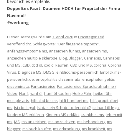
bevor ich es empfehle.
Doppeltes Fazit: Daumen HOCH für Propital der Firma
Navimol!
#werbung
Dieser Beitrag wurde am
3. April 2020
in
Uncategorized
veröffentlicht. Schlagworte:
"Der fliegende teppich"
,
anfangssymptome ms
,
anzeichen für ms
,
anzeichen ms
,
anzeichen multiple sklerose
,
Blog
,
Blogger
,
Cannabis
,
Cannabis
und MS
,
CBD
,
cbd öl
,
cbd öl kaufen
,
CBD und MS
,
corona
,
Corona
Virus
,
Diagnose MS
,
DMSG
,
einblick.ms-persoenlich
,
Einblick.ms-
persoenlich.de
,
encephalitis disseminata
,
encephalomyelitis
disseminata
,
Fantasiereise
,
Fantasiereise Sprachaufnahme /
Video
,
Hanf
,
hanf öl
,
hanf öl kaufen
,
Heike Führ
,
heike führ
multiple arts
,
hilft cbd bei ms
,
hilft hanf bei ms
,
hilft propital bei
ms
,
ist cbd legal
,
Ist das ein Schub – oder nicht?
,
ist hanf öl legal
,
Kindern MS erklären
,
Kindern MS erklärt
,
krankheit ms
,
leben mit
ms
,
MS
,
ms anzeichen
,
ms anzeichzen
,
ms behandlung
,
ms
blogger
,
ms buch kaufen
,
ms erkrankung
,
ms krankheit
,
ms