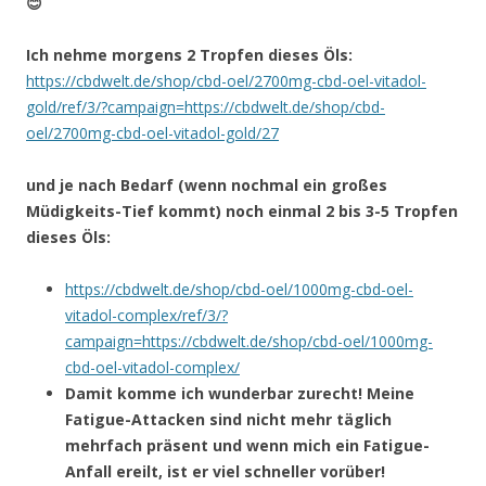
😊
Ich nehme morgens 2 Tropfen dieses Öls:
https://cbdwelt.de/shop/cbd-oel/2700mg-cbd-oel-vitadol-
gold/ref/3/?campaign=https://cbdwelt.de/shop/cbd-
oel/2700mg-cbd-oel-vitadol-gold/27
und je nach Bedarf (wenn nochmal ein großes
Müdigkeits-Tief kommt) noch einmal 2 bis 3-5 Tropfen
dieses Öls:
https://cbdwelt.de/shop/cbd-oel/1000mg-cbd-oel-
vitadol-complex/ref/3/?
campaign=https://cbdwelt.de/shop/cbd-oel/1000mg-
cbd-oel-vitadol-complex/
Damit komme ich wunderbar zurecht! Meine
Fatigue-Attacken sind nicht mehr täglich
mehrfach präsent und wenn mich ein Fatigue-
Anfall ereilt, ist er viel schneller vorüber!