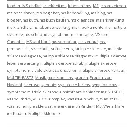
Kindern MS erklärt
,
krankheit ms
,
leben mit ms
,
MS
,
ms anzeichen
,
ms anzeichzen
,
ms begleiter
,
ms behandlung
,
ms blog
,
ms
blogger
,
ms buch
,
ms buch kaufen
,
ms diagnose
,
ms erkrankung
,
ms krankheit
,
ms lebenserwartung
,
ms medikamente
,
ms multiple
sklerose
,
ms schub
,
ms symptome
,
ms therapie
,
MS und
Cannabis
,
MS und Hanf
,
ms vererbbar
,
ms verlauf
,
ms-
persoenlich
,
MS-Schub
,
Multiple Arts
,
Multiple Sklerose
,
multiple
sklerose diagnose
,
multiple sklerose diagnostik
,
multiple sklerose
lebenserwartung
,
multiple sklerose schub
,
multiple sklerose
symptome
,
multiple sklerose ursachen
,
multiple sklerose verlauf
,
MULTIPLEARTS
,
Musik
,
musik und ms
,
propita
,
Propital von
Navimol
,
sklerose
,
spoonie
,
symptome bei ms
,
symptome ms
,
symptome multiple sklerose
,
unsichtbare behinderung
,
VITADOL
,
vitadol cbd öl
,
VITADOL Complex
,
was ist ein Schub
,
Was ist MS
,
was ist multiple sklerose
,
wie erkläre ich Kindern MS
,
Wie erkläre
ich Kindern Multiple Sklerose
.