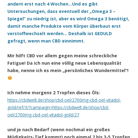
andern erst nach 4 Wochen…Und es gibt
Untersuchungen, dass eventuell der „Omega 3 –
Spiegel“ zu niedrig ist, aber es wird Omega 3 benötigt,
damit manche Produkte vom Körper überbaut erst
verstoffwechselt werden… Deshalb ist GEDULD
gefragt, wenn man CBD einnimmt.
Mir hilft CBD vor allem gegen meine schreckliche
Fatigue! Da ich nun eine völlig neue Lebensqualität
habe, nenne ich es mein „persönliches Wundermittel“!
Ich nehme morgens 2 Tropfen dieses Öls:
https://cbdwelt.de/shop/cbd-oel/2700mg-cbd-oel-vitadol-
gold/ref/3/?campaign=https://cbdwelt.de/shop/cbd-
oel/2700mg-cbd-oel-vitadol-gold/27
und je nach Bedarf (wenn nochmal ein großes
Müdigkeits-Tief kommt) noch einmal 2 bis 3-5 Tropfen