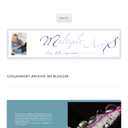
Heike Führ
Mutiple Sklerose / MS: Texte – Bilder – Impressionen
Springe
Menü
zum
Inhalt
SCHLAGWORT-ARCHIVE:
MS BLOGGER