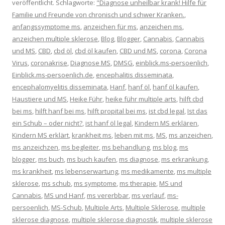
veröffentlicht. Schlagworte:
"Diagnose unheilbar krank! Hilfe für
Familie und Freunde von chronisch und schwer Kranken.
,
anfangssymptome ms
,
anzeichen für ms
,
anzeichen ms
,
anzeichen multiple sklerose
,
Blog
,
Blogger
,
Cannabis
,
Cannabis
und MS
,
CBD
,
cbd öl
,
cbd öl kaufen
,
CBD und MS
,
corona
,
Corona
Virus
,
coronakrise
,
Diagnose MS
,
DMSG
,
einblick.ms-persoenlich
,
Einblick.ms-persoenlich.de
,
encephalitis disseminata
,
encephalomyelitis disseminata
,
Hanf
,
hanf öl
,
hanf öl kaufen
,
Haustiere und MS
,
Heike Führ
,
heike führ multiple arts
,
hilft cbd
bei ms
,
hilft hanf bei ms
,
hilft propital bei ms
,
ist cbd legal
,
Ist das
ein Schub – oder nicht?
,
ist hanf öl legal
,
Kindern MS erklären
,
Kindern MS erklärt
,
krankheit ms
,
leben mit ms
,
MS
,
ms anzeichen
,
ms anzeichzen
,
ms begleiter
,
ms behandlung
,
ms blog
,
ms
blogger
,
ms buch
,
ms buch kaufen
,
ms diagnose
,
ms erkrankung
,
ms krankheit
,
ms lebenserwartung
,
ms medikamente
,
ms multiple
sklerose
,
ms schub
,
ms symptome
,
ms therapie
,
MS und
Cannabis
,
MS und Hanf
,
ms vererbbar
,
ms verlauf
,
ms-
persoenlich
,
MS-Schub
,
Multiple Arts
,
Multiple Sklerose
,
multiple
sklerose diagnose
,
multiple sklerose diagnostik
,
multiple sklerose