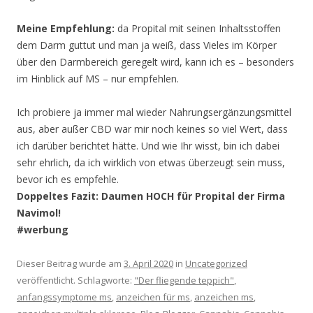
Meine Empfehlung:
da Propital mit seinen Inhaltsstoffen
dem Darm guttut und man ja weiß, dass Vieles im Körper
über den Darmbereich geregelt wird, kann ich es – besonders
im Hinblick auf MS – nur empfehlen.
Ich probiere ja immer mal wieder Nahrungsergänzungsmittel
aus, aber außer CBD war mir noch keines so viel Wert, dass
ich darüber berichtet hätte. Und wie Ihr wisst, bin ich dabei
sehr ehrlich, da ich wirklich von etwas überzeugt sein muss,
bevor ich es empfehle.
Doppeltes Fazit: Daumen HOCH für Propital der Firma
Navimol!
#werbung
Dieser Beitrag wurde am
3. April 2020
in
Uncategorized
veröffentlicht. Schlagworte:
"Der fliegende teppich"
,
anfangssymptome ms
,
anzeichen für ms
,
anzeichen ms
,