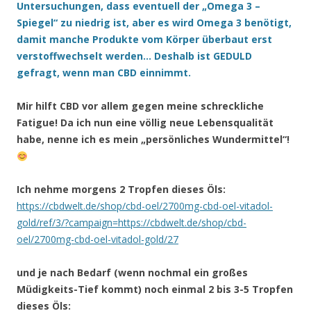
Untersuchungen, dass eventuell der „Omega 3 –
Spiegel“ zu niedrig ist, aber es wird Omega 3 benötigt,
damit manche Produkte vom Körper überbaut erst
verstoffwechselt werden… Deshalb ist GEDULD
gefragt, wenn man CBD einnimmt.
Mir hilft CBD vor allem gegen meine schreckliche
Fatigue! Da ich nun eine völlig neue Lebensqualität
habe, nenne ich es mein „persönliches Wundermittel“!
Ich nehme morgens 2 Tropfen dieses Öls:
https://cbdwelt.de/shop/cbd-oel/2700mg-cbd-oel-vitadol-
gold/ref/3/?campaign=https://cbdwelt.de/shop/cbd-
oel/2700mg-cbd-oel-vitadol-gold/27
und je nach Bedarf (wenn nochmal ein großes
Müdigkeits-Tief kommt) noch einmal 2 bis 3-5 Tropfen
dieses Öls: