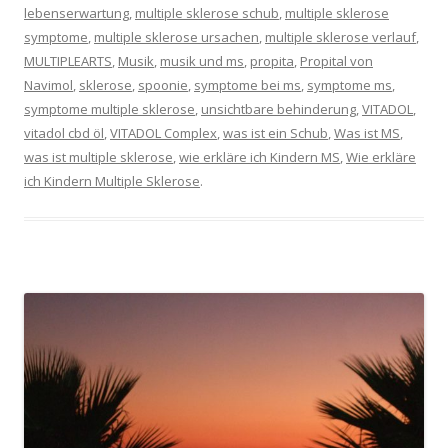
lebenserwartung
,
multiple sklerose schub
,
multiple sklerose
symptome
,
multiple sklerose ursachen
,
multiple sklerose verlauf
,
MULTIPLEARTS
,
Musik
,
musik und ms
,
propita
,
Propital von
Navimol
,
sklerose
,
spoonie
,
symptome bei ms
,
symptome ms
,
symptome multiple sklerose
,
unsichtbare behinderung
,
VITADOL
,
vitadol cbd öl
,
VITADOL Complex
,
was ist ein Schub
,
Was ist MS
,
was ist multiple sklerose
,
wie erkläre ich Kindern MS
,
Wie erkläre
ich Kindern Multiple Sklerose
.