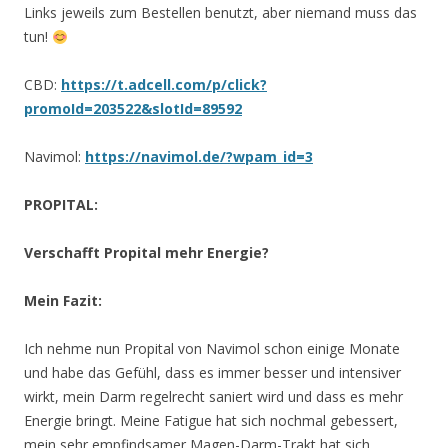
Links jeweils zum Bestellen benutzt, aber niemand muss das
tun!
CBD:
https://t.adcell.com/p/click?
promoId=203522&slotId=89592
Navimol:
https://navimol.de/?wpam_id=3
PROPITAL:
Verschafft Propital mehr Energie?
Mein Fazit:
Ich nehme nun Propital von Navimol schon einige Monate
und habe das Gefühl, dass es immer besser und intensiver
wirkt, mein Darm regelrecht saniert wird und dass es mehr
Energie bringt. Meine Fatigue hat sich nochmal gebessert,
mein sehr empfindsamer Magen-Darm-Trakt hat sich