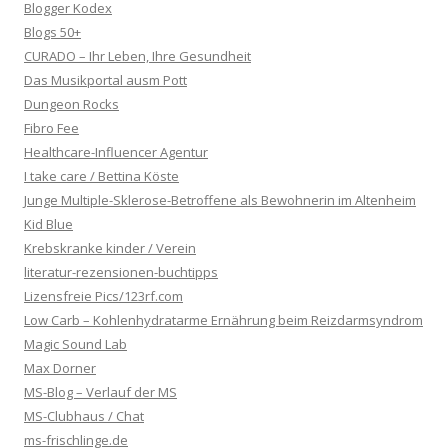
Blogger Kodex
Blogs 50+
CURADO – Ihr Leben, Ihre Gesundheit
Das Musikportal ausm Pott
Dungeon Rocks
Fibro Fee
Healthcare-Influencer Agentur
I take care / Bettina Köste
Junge Multiple-Sklerose-Betroffene als Bewohnerin im Altenheim
Kid Blue
Krebskranke kinder / Verein
literatur-rezensionen-buchtipps
Lizensfreie Pics/123rf.com
Low Carb – Kohlenhydratarme Ernährung beim Reizdarmsyndrom
Magic Sound Lab
Max Dorner
MS-Blog – Verlauf der MS
MS-Clubhaus / Chat
ms-frischlinge.de