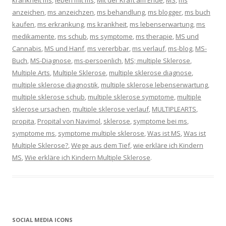
krankheit ms
,
leben mit ms
,
Mit der Kraft am Ende
,
MS
,
ms
anzeichen
,
ms anzeichzen
,
ms behandlung
,
ms blogger
,
ms buch
kaufen
,
ms erkrankung
,
ms krankheit
,
ms lebenserwartung
,
ms
medikamente
,
ms schub
,
ms symptome
,
ms therapie
,
MS und
Cannabis
,
MS und Hanf
,
ms vererbbar
,
ms verlauf
,
ms-blog
,
MS-
Buch
,
MS-Diagnose
,
ms-persoenlich
,
MS; multiple Sklerose
,
Multiple Arts
,
Multiple Sklerose
,
multiple sklerose diagnose
,
multiple sklerose diagnostik
,
multiple sklerose lebenserwartung
,
multiple sklerose schub
,
multiple sklerose symptome
,
multiple
sklerose ursachen
,
multiple sklerose verlauf
,
MULTIPLEARTS
,
propita
,
Propital von Navimol
,
sklerose
,
symptome bei ms
,
symptome ms
,
symptome multiple sklerose
,
Was ist MS
,
Was ist
Multiple Sklerose?
,
Wege aus dem Tief
,
wie erkläre ich Kindern
MS
,
Wie erkläre ich Kindern Multiple Sklerose
.
SOCIAL MEDIA ICONS