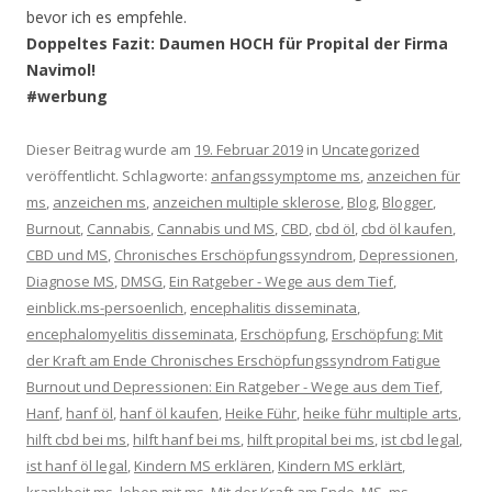
bevor ich es empfehle.
Doppeltes Fazit: Daumen HOCH für Propital der Firma
Navimol!
#werbung
Dieser Beitrag wurde am
19. Februar 2019
in
Uncategorized
veröffentlicht. Schlagworte:
anfangssymptome ms
,
anzeichen für
ms
,
anzeichen ms
,
anzeichen multiple sklerose
,
Blog
,
Blogger
,
Burnout
,
Cannabis
,
Cannabis und MS
,
CBD
,
cbd öl
,
cbd öl kaufen
,
CBD und MS
,
Chronisches Erschöpfungssyndrom
,
Depressionen
,
Diagnose MS
,
DMSG
,
Ein Ratgeber - Wege aus dem Tief
,
einblick.ms-persoenlich
,
encephalitis disseminata
,
encephalomyelitis disseminata
,
Erschöpfung
,
Erschöpfung: Mit
der Kraft am Ende Chronisches Erschöpfungssyndrom Fatigue
Burnout und Depressionen: Ein Ratgeber - Wege aus dem Tief
,
Hanf
,
hanf öl
,
hanf öl kaufen
,
Heike Führ
,
heike führ multiple arts
,
hilft cbd bei ms
,
hilft hanf bei ms
,
hilft propital bei ms
,
ist cbd legal
,
ist hanf öl legal
,
Kindern MS erklären
,
Kindern MS erklärt
,