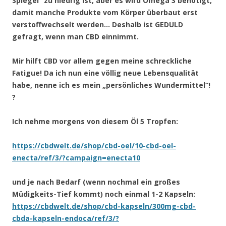
Spiegel“ zu niedrig ist, aber es wird Omega 3 benötigt,
damit manche Produkte vom Körper überbaut erst
verstoffwechselt werden… Deshalb ist GEDULD
gefragt, wenn man CBD einnimmt.
Mir hilft CBD vor allem gegen meine schreckliche
Fatigue! Da ich nun eine völlig neue Lebensqualität
habe, nenne ich es mein „persönliches Wundermittel“!
?
Ich nehme morgens von diesem Öl 5 Tropfen:
https://cbdwelt.de/shop/cbd-oel/10-cbd-oel-
enecta/ref/3/?campaign=enecta10
und je nach Bedarf (wenn nochmal ein großes
Müdigkeits-Tief kommt) noch einmal 1-2 Kapseln:
https://cbdwelt.de/shop/cbd-kapseln/300mg-cbd-
cbda-kapseln-endoca/ref/3/?