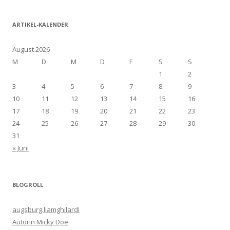
ARTIKEL-KALENDER
August 2026
M
D
M
D
F
S
S
1
2
3
4
5
6
7
8
9
10
11
12
13
14
15
16
17
18
19
20
21
22
23
24
25
26
27
28
29
30
31
« Juni
BLOGROLL
augsburg.liamghilardi
Autorin Micky Doe