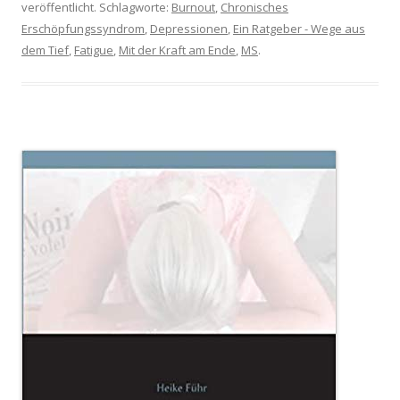
veröffentlicht. Schlagworte:
Burnout
,
Chronisches
Erschöpfungssyndrom
,
Depressionen
,
Ein Ratgeber - Wege aus
dem Tief
,
Fatigue
,
Mit der Kraft am Ende
,
MS
.