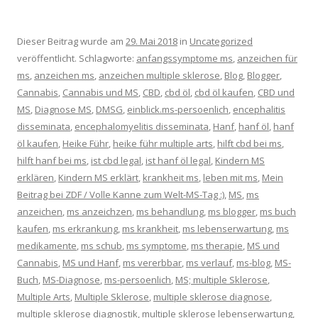
Dieser Beitrag wurde am
29. Mai 2018
in
Uncategorized
veröffentlicht. Schlagworte:
anfangssymptome ms
,
anzeichen für
ms
,
anzeichen ms
,
anzeichen multiple sklerose
,
Blog
,
Blogger
,
Cannabis
,
Cannabis und MS
,
CBD
,
cbd öl
,
cbd öl kaufen
,
CBD und
MS
,
Diagnose MS
,
DMSG
,
einblick.ms-persoenlich
,
encephalitis
disseminata
,
encephalomyelitis disseminata
,
Hanf
,
hanf öl
,
hanf
öl kaufen
,
Heike Führ
,
heike führ multiple arts
,
hilft cbd bei ms
,
hilft hanf bei ms
,
ist cbd legal
,
ist hanf öl legal
,
Kindern MS
erklären
,
Kindern MS erklärt
,
krankheit ms
,
leben mit ms
,
Mein
Beitrag bei ZDF / Volle Kanne zum Welt-MS-Tag :)
,
MS
,
ms
anzeichen
,
ms anzeichzen
,
ms behandlung
,
ms blogger
,
ms buch
kaufen
,
ms erkrankung
,
ms krankheit
,
ms lebenserwartung
,
ms
medikamente
,
ms schub
,
ms symptome
,
ms therapie
,
MS und
Cannabis
,
MS und Hanf
,
ms vererbbar
,
ms verlauf
,
ms-blog
,
MS-
Buch
,
MS-Diagnose
,
ms-persoenlich
,
MS; multiple Sklerose
,
Multiple Arts
,
Multiple Sklerose
,
multiple sklerose diagnose
,
multiple sklerose diagnostik
,
multiple sklerose lebenserwartung
,