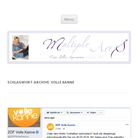
Heike Führ
Mutiple Sklerose / MS: Texte – Bilder – Impressionen
Springe
Menü
zum
Inhalt
SCHLAGWORT-ARCHIVE:
VOLLE KANNE