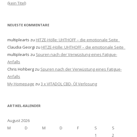
(kein Titel)
NEUESTE KOMMENTARE
multiplearts
zu
HITZE-Hölle: UHTHOFF – die emotionale Seite
Claudia Georgi
zu
HITZE-Hölle: UHTHOFF – die emotionale Seite
multiplearts
zu
Spuren nach der Verwüstung eines Fatigue-
Anfalls
Chris Hohberg
zu
Spuren nach der Verwüstung eines Fatigue-
Anfalls
My Homepage
zu
3 x VITADOL CBD- Öl Verlosung
ARTIKEL-KALENDER
August 2026
M
D
M
D
F
S
S
1
2