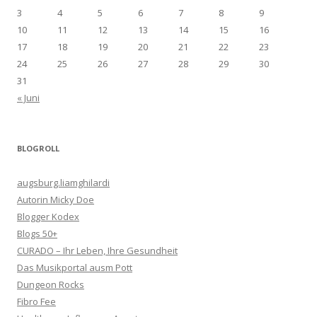
3
4
5
6
7
8
9
10
11
12
13
14
15
16
17
18
19
20
21
22
23
24
25
26
27
28
29
30
31
« Juni
BLOGROLL
augsburg.liamghilardi
Autorin Micky Doe
Blogger Kodex
Blogs 50+
CURADO – Ihr Leben, Ihre Gesundheit
Das Musikportal ausm Pott
Dungeon Rocks
Fibro Fee