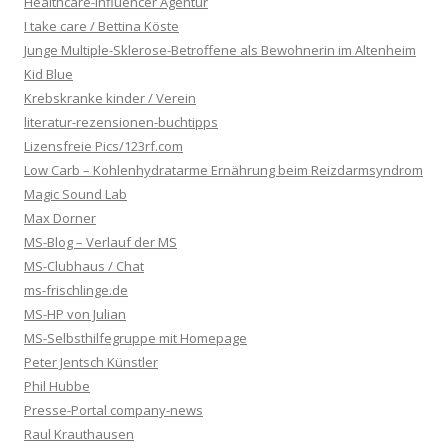
Healthcare-Influencer Agentur
I take care / Bettina Köste
Junge Multiple-Sklerose-Betroffene als Bewohnerin im Altenheim
Kid Blue
Krebskranke kinder / Verein
literatur-rezensionen-buchtipps
Lizensfreie Pics/123rf.com
Low Carb – Kohlenhydratarme Ernährung beim Reizdarmsyndrom
Magic Sound Lab
Max Dorner
MS-Blog – Verlauf der MS
MS-Clubhaus / Chat
ms-frischlinge.de
MS-HP von Julian
MS-Selbsthilfegruppe mit Homepage
Peter Jentsch Künstler
Phil Hubbe
Presse-Portal company-news
Raul Krauthausen