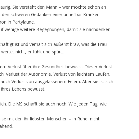
traurig. Sie versteht den Mann – wer möchte schon an
it den schweren Gedanken einer unheilbar Kranken
hon in Partylaune.
 auf wenige weitere Begegnungen, damit sie nachdenken
äftigt ist und verhält sich äußerst brav, was die Frau
wertet nicht, er fühlt und spürt…
dem Verlust über ihre Gesundheit bewusst. Dieser Verlust
ich. Verlust der Autonomie, Verlust von leichtem Laufen,
 auch Verlust von ausgelassenem Feiern. Aber sie ist sich
 ihres Lebens bewusst.
cklich. Die MS schafft sie auch noch. Wie jeden Tag, wie
eise mit den ihr liebsten Menschen – in Ruhe, nicht
ahend.