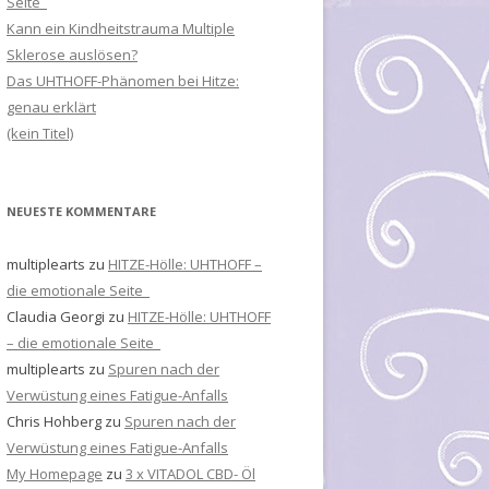
Seite
Kann ein Kindheitstrauma Multiple
Sklerose auslösen?
Das UHTHOFF-Phänomen bei Hitze:
genau erklärt
(kein Titel)
NEUESTE KOMMENTARE
multiplearts
zu
HITZE-Hölle: UHTHOFF –
die emotionale Seite
Claudia Georgi
zu
HITZE-Hölle: UHTHOFF
– die emotionale Seite
multiplearts
zu
Spuren nach der
Verwüstung eines Fatigue-Anfalls
Chris Hohberg
zu
Spuren nach der
Verwüstung eines Fatigue-Anfalls
My Homepage
zu
3 x VITADOL CBD- Öl