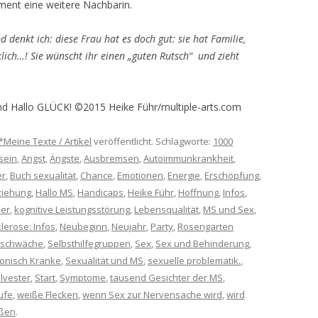
oment eine weitere Nachbarin.
 denkt ich: diese Frau hat es doch gut: sie hat Familie,
klich…! Sie wünscht ihr einen „guten Rutsch“ und zieht
und Hallo GLÜCK! ©2015 Heike Führ/multiple-arts.com
*Meine Texte / Artikel
veröffentlicht. Schlagworte:
1000
sein
,
Angst
,
Ängste
,
Ausbremsen
,
Autoimmunkrankheit
,
er
,
Buch sexualität
,
Chance
,
Emotionen
,
Energie
,
Erschöpfung
,
ziehung
,
Hallo MS
,
Handicaps
,
Heike Führ
,
Hoffnung
,
Infos
,
der
,
kognitive Leistungsstörung
,
Lebensqualität
,
MS und Sex
,
klerose: Infos
,
Neubeginn
,
Neujahr
,
Party
,
Rosengarten
schwäche
,
Selbsthilfegruppen
,
Sex
,
Sex und Behinderung
,
hronisch Kranke
,
Sexualität und MS
,
sexuelle problematik.
,
ilvester
,
Start
,
Symptome
,
tausend Gesichter der MS
,
ufe
,
weiße Flecken
,
wenn Sex zur Nervensache wird
,
wird
ßen
.