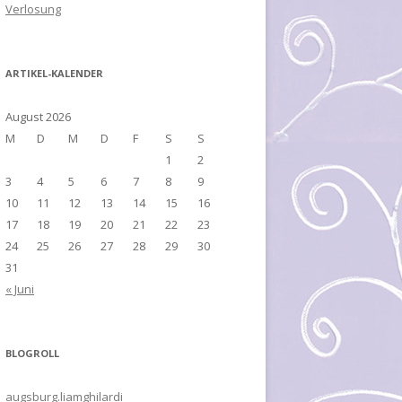
Verlosung
ARTIKEL-KALENDER
August 2026
M
D
M
D
F
S
S
1
2
3
4
5
6
7
8
9
10
11
12
13
14
15
16
17
18
19
20
21
22
23
24
25
26
27
28
29
30
31
« Juni
BLOGROLL
augsburg.liamghilardi