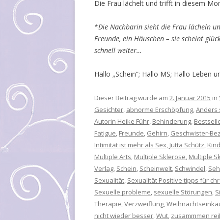
Die Frau lächelt und trifft in diesem M
*Die Nachbarin sieht die Frau lächeln und
Freunde, ein Häuschen – sie scheint glüc
schnell weiter…
Hallo „Schein“; Hallo MS; Hallo Leben 
Dieser Beitrag wurde am
2. Januar 2015
in
Gesichter
,
abnorme Erschöpfung
,
Anders 
Autorin Heike Führ
,
Behinderung
,
Bestsell
Fatigue
,
Freunde
,
Gehirn
,
Geschwister-Be
Intimität ist mehr als Sex
,
Jutta Schütz
,
Kin
Multiple Arts
,
Multiple Sklerose
,
Multiple S
Verlag
,
Schein
,
Scheinwelt
,
Schwindel
,
Seh
Sexualität
,
Sexualität Positive tipps für c
Sexuelle probleme
,
sexuelle Störungen
,
S
Therapie
,
Verzweiflung
,
Weihnachtseinkä
nicht wieder besser
,
Wut
,
zusammmen rei