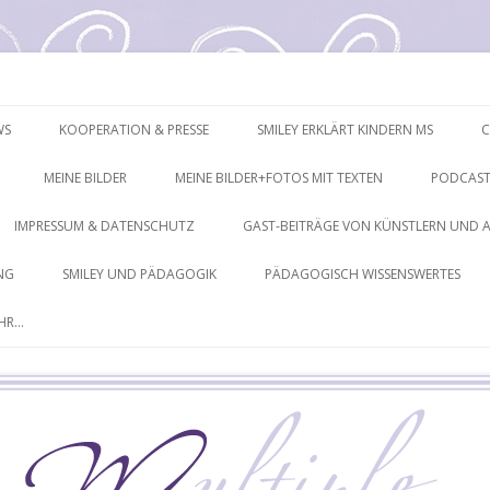
mpressionen
Springe
zum
WS
KOOPERATION & PRESSE
SMILEY ERKLÄRT KINDERN MS
C
Inhalt
MEINE BILDER
MEINE BILDER+FOTOS MIT TEXTEN
PODCAST
IMPRESSUM & DATENSCHUTZ
GAST-BEITRÄGE VON KÜNSTLERN UND 
NG
SMILEY UND PÄDAGOGIK
PÄDAGOGISCH WISSENSWERTES
EHR…