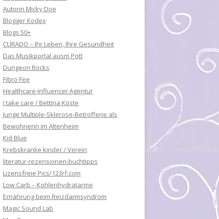
Autorin Micky Doe
Blogger Kodex
Blogs 50+
CURADO – Ihr Leben, Ihre Gesundheit
Das Musikportal ausm Pott
Dungeon Rocks
Fibro Fee
Healthcare-Influencer Agentur
I take care / Bettina Köste
Junge Multiple-Sklerose-Betroffene als
Bewohnerin im Altenheim
Kid Blue
Krebskranke kinder / Verein
literatur-rezensionen-buchtipps
Lizensfreie Pics/123rf.com
Low Carb – Kohlenhydratarme
Ernährung beim Reizdarmsyndrom
Magic Sound Lab