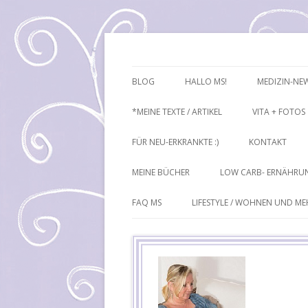
Mutiple Sklerose / MS: Texte – Bilder – I
Heike Führ
BLOG
HALLO MS!
MEDIZIN-NE
*MEINE TEXTE / ARTIKEL
VITA + FOTOS
FÜR NEU-ERKRANKTE :)
KONTAKT
MEINE BÜCHER
LOW CARB- ERNÄHRU
FAQ MS
LIFESTYLE / WOHNEN UND M