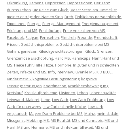
Erkrankung
,
Demenz
,
Depression
,
Depressionen
,
Der Tanz
durchs Leben
,
Die Reise zum Glück
,
Dieser Stern am Himmel ist
meiner er trägt den Namen Sina
,
Dreh
,
Einblick.ms-persoenlich.de
,
Emotionen
,
Energie
,
Energie-Management
,
Energiemanagement
,
Erkältung und MS
,
Erschöpfung
,
Erste Anzeichen von MS
,
Facebook
,
Fatigue
,
Fernsehen
,
Filmdreh
,
Freunde
,
Freundschaft
,
Friseur
,
Gedächtnisprobleme
,
Gedächtnisprobleme bei MS
,
Gehirn
,
genießen
,
Gleichgewichtsstörungen
,
Glück
,
Grenzen
,
Grenzenlose Erschöpfung
,
Hallo MS
,
Handicaps
,
Hanf
,
Hanf und
MS
,
Heike Führ
,
Hilfe
,
Hitze
,
Hormone
,
In guten und in schlechten
Zeiten
,
Infekte und MS
,
Info
,
Interview
,
juvenile MS
,
KID BLUE
,
Kinder mit MS
,
kognitive Leistungsstörung
,
kognitive
Leistungsstörungen
,
Koordination
,
Krankheitsbewältigung
,
Kreislauf
,
Kreislaufprobleme
,
Läsionen
,
Leben
,
Lebensqualität
,
Leinwand- Malerei
,
Liebe
,
Low Carb
,
Low Carb Ernährung
,
Low
Carb für unterwegs
,
Low Carb schnelle Küche
,
Low carb
vegetarisch
,
Magen-Darm-Probleme bei MS
,
Mainz
,
mein-cbd.de
,
Missgunst
,
Mobbing
,
MS
,
MS Realität
,
MS und Cannabis
,
MS und
Hanf
,
MS und Hormone
,
MS und Infektanfälligkeit
,
MS und