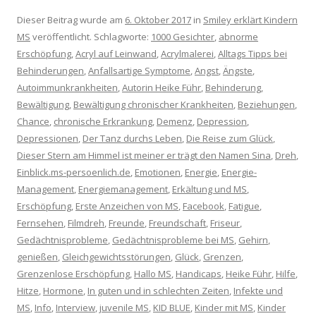
Dieser Beitrag wurde am
6. Oktober 2017
in
Smiley erklärt Kindern
MS
veröffentlicht. Schlagworte:
1000 Gesichter
,
abnorme
Erschöpfung
,
Acryl auf Leinwand
,
Acrylmalerei
,
Alltags Tipps bei
Behinderungen
,
Anfallsartige Symptome
,
Angst
,
Ängste
,
Autoimmunkrankheiten
,
Autorin Heike Führ
,
Behinderung
,
Bewältigung
,
Bewältigung chronischer Krankheiten
,
Beziehungen
,
Chance
,
chronische Erkrankung
,
Demenz
,
Depression
,
Depressionen
,
Der Tanz durchs Leben
,
Die Reise zum Glück
,
Dieser Stern am Himmel ist meiner er trägt den Namen Sina
,
Dreh
,
Einblick.ms-persoenlich.de
,
Emotionen
,
Energie
,
Energie-
Management
,
Energiemanagement
,
Erkältung und MS
,
Erschöpfung
,
Erste Anzeichen von MS
,
Facebook
,
Fatigue
,
Fernsehen
,
Filmdreh
,
Freunde
,
Freundschaft
,
Friseur
,
Gedächtnisprobleme
,
Gedächtnisprobleme bei MS
,
Gehirn
,
genießen
,
Gleichgewichtsstörungen
,
Glück
,
Grenzen
,
Grenzenlose Erschöpfung
,
Hallo MS
,
Handicaps
,
Heike Führ
,
Hilfe
,
Hitze
,
Hormone
,
In guten und in schlechten Zeiten
,
Infekte und
MS
,
Info
,
Interview
,
juvenile MS
,
KID BLUE
,
Kinder mit MS
,
Kinder