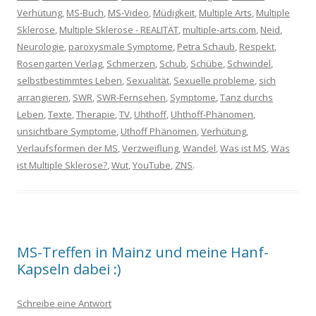
Verhütung
,
MS-Buch
,
MS-Video
,
Müdigkeit
,
Multiple Arts
,
Multiple
Sklerose
,
Multiple Sklerose - REALITÄT
,
multiple-arts.com
,
Neid
,
Neurologie
,
paroxysmale Symptome
,
Petra Schaub
,
Respekt
,
Rosengarten Verlag
,
Schmerzen
,
Schub
,
Schübe
,
Schwindel
,
selbstbestimmtes Leben
,
Sexualität
,
Sexuelle probleme
,
sich
arrangieren
,
SWR
,
SWR-Fernsehen
,
Symptome
,
Tanz durchs
Leben
,
Texte
,
Therapie
,
TV
,
Uhthoff
,
Uhthoff-Phänomen
,
unsichtbare Symptome
,
Uthoff Phänomen
,
Verhütung
,
Verlaufsformen der MS
,
Verzweiflung
,
Wandel
,
Was ist MS
,
Was
ist Multiple Sklerose?
,
Wut
,
YouTube
,
ZNS
.
MS-Treffen in Mainz und meine Hanf-
Kapseln dabei :)
Schreibe eine Antwort