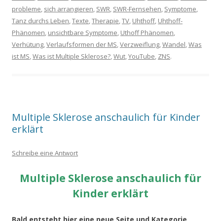
probleme
,
sich arrangieren
,
SWR
,
SWR-Fernsehen
,
Symptome
,
Tanz durchs Leben
,
Texte
,
Therapie
,
TV
,
Uhthoff
,
Uhthoff-
Phänomen
,
unsichtbare Symptome
,
Uthoff Phänomen
,
Verhütung
,
Verlaufsformen der MS
,
Verzweiflung
,
Wandel
,
Was
ist MS
,
Was ist Multiple Sklerose?
,
Wut
,
YouTube
,
ZNS
.
Multiple Sklerose anschaulich für Kinder
erklärt
Schreibe eine Antwort
Multiple Sklerose anschaulich für
Kinder erklärt
Bald entsteht hier eine neue Seite und Kategorie