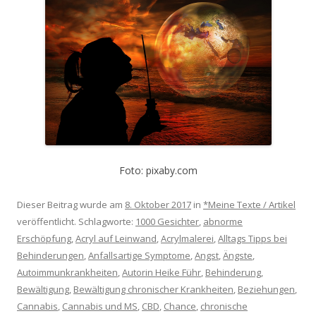
Foto: pixaby.com
Dieser Beitrag wurde am
8. Oktober 2017
in
*Meine Texte / Artikel
veröffentlicht. Schlagworte:
1000 Gesichter
,
abnorme
Erschöpfung
,
Acryl auf Leinwand
,
Acrylmalerei
,
Alltags Tipps bei
Behinderungen
,
Anfallsartige Symptome
,
Angst
,
Ängste
,
Autoimmunkrankheiten
,
Autorin Heike Führ
,
Behinderung
,
Bewältigung
,
Bewältigung chronischer Krankheiten
,
Beziehungen
,
Cannabis
,
Cannabis und MS
,
CBD
,
Chance
,
chronische