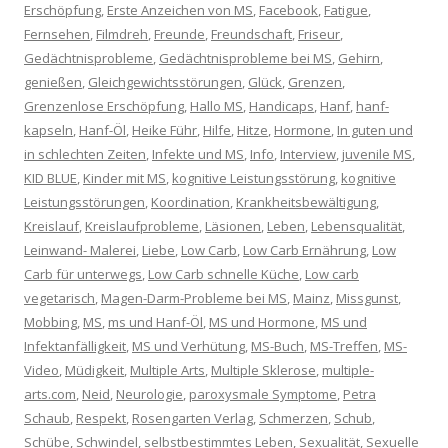
Erschöpfung
,
Erste Anzeichen von MS
,
Facebook
,
Fatigue
,
Fernsehen
,
Filmdreh
,
Freunde
,
Freundschaft
,
Friseur
,
Gedächtnisprobleme
,
Gedächtnisprobleme bei MS
,
Gehirn
,
genießen
,
Gleichgewichtsstörungen
,
Glück
,
Grenzen
,
Grenzenlose Erschöpfung
,
Hallo MS
,
Handicaps
,
Hanf
,
hanf-
kapseln
,
Hanf-Öl
,
Heike Führ
,
Hilfe
,
Hitze
,
Hormone
,
In guten und
in schlechten Zeiten
,
Infekte und MS
,
Info
,
Interview
,
juvenile MS
,
KID BLUE
,
Kinder mit MS
,
kognitive Leistungsstörung
,
kognitive
Leistungsstörungen
,
Koordination
,
Krankheitsbewältigung
,
Kreislauf
,
Kreislaufprobleme
,
Läsionen
,
Leben
,
Lebensqualität
,
Leinwand- Malerei
,
Liebe
,
Low Carb
,
Low Carb Ernährung
,
Low
Carb für unterwegs
,
Low Carb schnelle Küche
,
Low carb
vegetarisch
,
Magen-Darm-Probleme bei MS
,
Mainz
,
Missgunst
,
Mobbing
,
MS
,
ms und Hanf-Öl
,
MS und Hormone
,
MS und
Infektanfälligkeit
,
MS und Verhütung
,
MS-Buch
,
MS-Treffen
,
MS-
Video
,
Müdigkeit
,
Multiple Arts
,
Multiple Sklerose
,
multiple-
arts.com
,
Neid
,
Neurologie
,
paroxysmale Symptome
,
Petra
Schaub
,
Respekt
,
Rosengarten Verlag
,
Schmerzen
,
Schub
,
Schübe
,
Schwindel
,
selbstbestimmtes Leben
,
Sexualität
,
Sexuelle