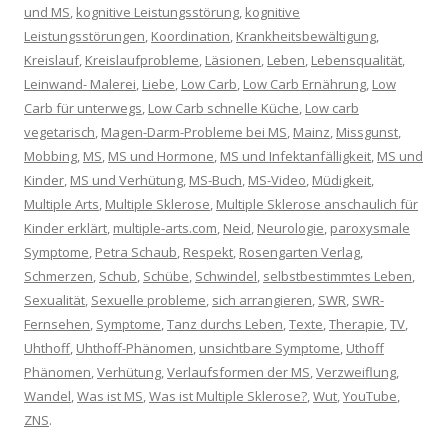
und MS
,
kognitive Leistungsstörung
,
kognitive
Leistungsstörungen
,
Koordination
,
Krankheitsbewältigung
,
Kreislauf
,
Kreislaufprobleme
,
Läsionen
,
Leben
,
Lebensqualität
,
Leinwand- Malerei
,
Liebe
,
Low Carb
,
Low Carb Ernährung
,
Low
Carb für unterwegs
,
Low Carb schnelle Küche
,
Low carb
vegetarisch
,
Magen-Darm-Probleme bei MS
,
Mainz
,
Missgunst
,
Mobbing
,
MS
,
MS und Hormone
,
MS und Infektanfälligkeit
,
MS und
Kinder
,
MS und Verhütung
,
MS-Buch
,
MS-Video
,
Müdigkeit
,
Multiple Arts
,
Multiple Sklerose
,
Multiple Sklerose anschaulich für
Kinder erklärt
,
multiple-arts.com
,
Neid
,
Neurologie
,
paroxysmale
Symptome
,
Petra Schaub
,
Respekt
,
Rosengarten Verlag
,
Schmerzen
,
Schub
,
Schübe
,
Schwindel
,
selbstbestimmtes Leben
,
Sexualität
,
Sexuelle probleme
,
sich arrangieren
,
SWR
,
SWR-
Fernsehen
,
Symptome
,
Tanz durchs Leben
,
Texte
,
Therapie
,
TV
,
Uhthoff
,
Uhthoff-Phänomen
,
unsichtbare Symptome
,
Uthoff
Phänomen
,
Verhütung
,
Verlaufsformen der MS
,
Verzweiflung
,
Wandel
,
Was ist MS
,
Was ist Multiple Sklerose?
,
Wut
,
YouTube
,
ZNS
.