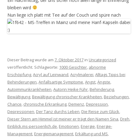
Ein Nachmittag, der uns sicher noch allen lange in Erinnerung
bleiben wird
Nun liege ich platt mit Tee auf der Couch und spüre nach
Dieser Beitrag wurde am
7. Oktober 2017
in
Uncategorized
veröffentlicht. Schlagworte:
1000 Gesichter
,
abnorme
Erschöpfung
,
Acryl auf Leinwand
,
Acrylmalerei
,
Alltags Tipps bei
Behinderungen
,
Anfallsartige Symptome
,
Angst
,
Ängste
,
Autoimmunkrankheiten
,
Autorin Heike Führ
,
Behinderung
,
Bewältigung
,
Bewältigung chronischer Krankheiten
,
Beziehungen
,
Chance
,
chronische Erkrankung
,
Demenz
,
Depression
,
Depressionen
,
Der Tanz durchs Leben
,
Die Reise zum Glück
,
Dieser Stern am Himmel ist meiner er trägt den Namen Sina
,
Dreh
,
Einblick.ms-persoenlich.de
,
Emotionen
,
Energie
,
Energie-
Management
,
Energiemanagement
,
Erkältung und MS
,