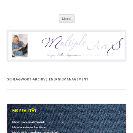
Heike Führ
Mutiple Sklerose / MS: Texte – Bilder – Impressionen
Springe
Menü
zum
Inhalt
SCHLAGWORT-ARCHIVE:
ENERGIEMANAGEMENT