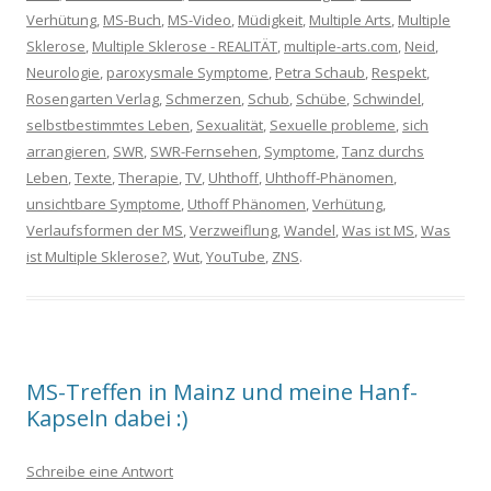
Verhütung
,
MS-Buch
,
MS-Video
,
Müdigkeit
,
Multiple Arts
,
Multiple
Sklerose
,
Multiple Sklerose - REALITÄT
,
multiple-arts.com
,
Neid
,
Neurologie
,
paroxysmale Symptome
,
Petra Schaub
,
Respekt
,
Rosengarten Verlag
,
Schmerzen
,
Schub
,
Schübe
,
Schwindel
,
selbstbestimmtes Leben
,
Sexualität
,
Sexuelle probleme
,
sich
arrangieren
,
SWR
,
SWR-Fernsehen
,
Symptome
,
Tanz durchs
Leben
,
Texte
,
Therapie
,
TV
,
Uhthoff
,
Uhthoff-Phänomen
,
unsichtbare Symptome
,
Uthoff Phänomen
,
Verhütung
,
Verlaufsformen der MS
,
Verzweiflung
,
Wandel
,
Was ist MS
,
Was
ist Multiple Sklerose?
,
Wut
,
YouTube
,
ZNS
.
MS-Treffen in Mainz und meine Hanf-
Kapseln dabei :)
Schreibe eine Antwort