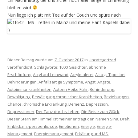
Ein Nachmittag, der uns sicher noch allen lange in Erinnerung
bleiben wird
Nun liege ich platt mit Tee auf der Couch und spüre nach
Dieser Beitrag wurde am
7. Oktober 2017
in
Uncategorized
veröffentlicht. Schlagworte:
1000 Gesichter
,
abnorme
Erschöpfung
,
Acryl auf Leinwand
,
Acrylmalerei
,
Alltags Tipps bei
Behinderungen
,
Anfallsartige Symptome
,
Angst
,
Ängste
,
Autoimmunkrankheiten
,
Autorin Heike Führ
,
Behinderung
,
Bewältigung
,
Bewältigung chronischer Krankheiten
,
Beziehungen
,
Chance
,
chronische Erkrankung
,
Demenz
,
Depression
,
Depressionen
,
Der Tanz durchs Leben
,
Die Reise zum Glück
,
Dieser Stern am Himmel ist meiner er trägt den Namen Sina
,
Dreh
,
Einblick.ms-persoenlich.de
,
Emotionen
,
Energie
,
Energie-
Management
,
Energiemanagement
,
Erkältung und MS
,