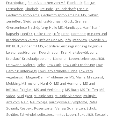
Erschöpfung
,
Erste Anzeichen von MS
,
Facebook
,
Fatigue
,
Fernsehen
,
Filmdreh
,
Freunde
,
Freundschaft
,
Friseur
,
Gedächtnisprobleme
,
Gedächtnisprobleme bei MS
,
Gehirn
,
genießen
,
Gleichgewichtsstörungen
,
Glück
,
Grenzen
,
Grenzenlose Erschöpfung
,
Hallo MS
,
Handicaps
,
Hanf
,
hanf-
kapseln
,
Hanf-Öl
,
Heike Führ
,
Hilfe
,
Hitze
,
Hormone
,
In guten und
in schlechten Zeiten
,
Infekte und MS
,
Info
,
Interview
,
juvenile MS
,
KID BLUE
,
Kinder mit MS
,
kognitive Leistungsstörung
,
kognitive
Leistungsstörungen
,
Koordination
,
Krankheitsbewältigung
,
Kreislauf
,
Kreislaufprobleme
,
Läsionen
,
Leben
,
Lebensqualität
,
Leinwand- Malerei
,
Liebe
,
Low Carb
,
Low Carb Ernährung
,
Low
Carb für unterwegs
,
Low Carb schnelle Küche
,
Low carb
vegetarisch
,
Magen-Darm-Probleme bei MS
,
Mainz
,
Missgunst
,
Mobbing
,
MS
,
ms und Hanf-Öl
,
MS und Hormone
,
MS und
Infektanfälligkeit
,
MS und Verhütung
,
MS-Buch
,
MS-Treffen
,
MS-
Video
,
Müdigkeit
,
Multiple Arts
,
Multiple Sklerose
,
multiple-
arts.com
,
Neid
,
Neurologie
,
paroxysmale Symptome
,
Petra
Schaub
,
Respekt
,
Rosengarten Verlag
,
Schmerzen
,
Schub
,
Schübe
,
Schwindel
,
selbstbestimmtes Leben
,
Sexualität
,
Sexuelle