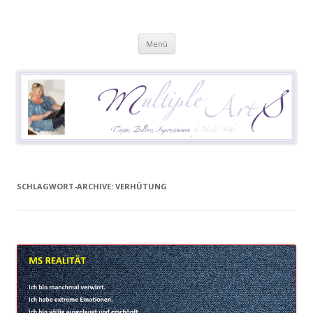
Heike Führ
Mutiple Sklerose / MS: Texte – Bilder – Impressionen
Springe
Menü
zum
Inhalt
SCHLAGWORT-ARCHIVE:
VERHÜTUNG