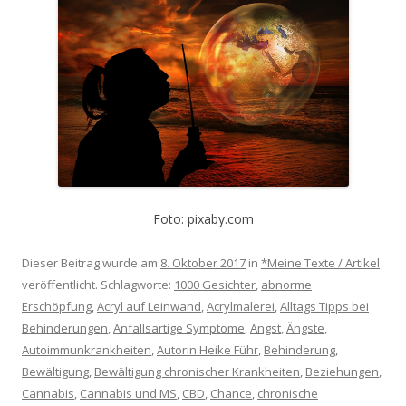
Foto: pixaby.com
Dieser Beitrag wurde am
8. Oktober 2017
in
*Meine Texte / Artikel
veröffentlicht. Schlagworte:
1000 Gesichter
,
abnorme
Erschöpfung
,
Acryl auf Leinwand
,
Acrylmalerei
,
Alltags Tipps bei
Behinderungen
,
Anfallsartige Symptome
,
Angst
,
Ängste
,
Autoimmunkrankheiten
,
Autorin Heike Führ
,
Behinderung
,
Bewältigung
,
Bewältigung chronischer Krankheiten
,
Beziehungen
,
Cannabis
,
Cannabis und MS
,
CBD
,
Chance
,
chronische