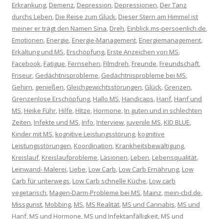
Erkrankung
,
Demenz
,
Depression
,
Depressionen
,
Der Tanz
durchs Leben
,
Die Reise zum Glück
,
Dieser Stern am Himmel ist
meiner er trägt den Namen Sina
,
Dreh
,
Einblick.ms-persoenlich.de
,
Emotionen
,
Energie
,
Energie-Management
,
Energiemanagement
,
Erkältung und MS
,
Erschöpfung
,
Erste Anzeichen von MS
,
Facebook
,
Fatigue
,
Fernsehen
,
Filmdreh
,
Freunde
,
Freundschaft
,
Friseur
,
Gedächtnisprobleme
,
Gedächtnisprobleme bei MS
,
Gehirn
,
genießen
,
Gleichgewichtsstörungen
,
Glück
,
Grenzen
,
Grenzenlose Erschöpfung
,
Hallo MS
,
Handicaps
,
Hanf
,
Hanf und
MS
,
Heike Führ
,
Hilfe
,
Hitze
,
Hormone
,
In guten und in schlechten
Zeiten
,
Infekte und MS
,
Info
,
Interview
,
juvenile MS
,
KID BLUE
,
Kinder mit MS
,
kognitive Leistungsstörung
,
kognitive
Leistungsstörungen
,
Koordination
,
Krankheitsbewältigung
,
Kreislauf
,
Kreislaufprobleme
,
Läsionen
,
Leben
,
Lebensqualität
,
Leinwand- Malerei
,
Liebe
,
Low Carb
,
Low Carb Ernährung
,
Low
Carb für unterwegs
,
Low Carb schnelle Küche
,
Low carb
vegetarisch
,
Magen-Darm-Probleme bei MS
,
Mainz
,
mein-cbd.de
,
Missgunst
,
Mobbing
,
MS
,
MS Realität
,
MS und Cannabis
,
MS und
Hanf
,
MS und Hormone
,
MS und Infektanfälligkeit
,
MS und