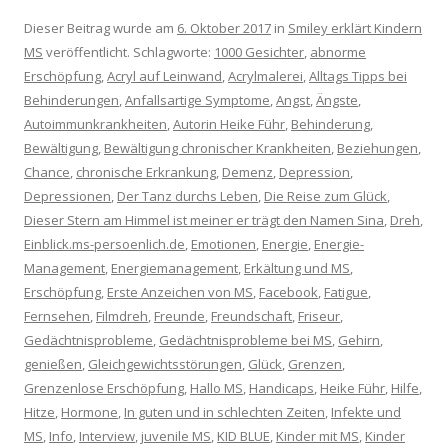
Dieser Beitrag wurde am
6. Oktober 2017
in
Smiley erklärt Kindern
MS
veröffentlicht. Schlagworte:
1000 Gesichter
,
abnorme
Erschöpfung
,
Acryl auf Leinwand
,
Acrylmalerei
,
Alltags Tipps bei
Behinderungen
,
Anfallsartige Symptome
,
Angst
,
Ängste
,
Autoimmunkrankheiten
,
Autorin Heike Führ
,
Behinderung
,
Bewältigung
,
Bewältigung chronischer Krankheiten
,
Beziehungen
,
Chance
,
chronische Erkrankung
,
Demenz
,
Depression
,
Depressionen
,
Der Tanz durchs Leben
,
Die Reise zum Glück
,
Dieser Stern am Himmel ist meiner er trägt den Namen Sina
,
Dreh
,
Einblick.ms-persoenlich.de
,
Emotionen
,
Energie
,
Energie-
Management
,
Energiemanagement
,
Erkältung und MS
,
Erschöpfung
,
Erste Anzeichen von MS
,
Facebook
,
Fatigue
,
Fernsehen
,
Filmdreh
,
Freunde
,
Freundschaft
,
Friseur
,
Gedächtnisprobleme
,
Gedächtnisprobleme bei MS
,
Gehirn
,
genießen
,
Gleichgewichtsstörungen
,
Glück
,
Grenzen
,
Grenzenlose Erschöpfung
,
Hallo MS
,
Handicaps
,
Heike Führ
,
Hilfe
,
Hitze
,
Hormone
,
In guten und in schlechten Zeiten
,
Infekte und
MS
,
Info
,
Interview
,
juvenile MS
,
KID BLUE
,
Kinder mit MS
,
Kinder