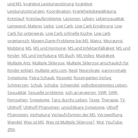
und MS
,
kognitive Leistungsstörung
,
kognitive
Leistungsstörungen
,
Koordination
,
Krankheitsbewältigung
,
Kreislauf
,
Kreislaufprobleme
,
Läsionen
,
Leben
,
Lebensqualität
,
Leinwand- Malerei
,
Liebe
,
Low Carb
,
Low Carb Ernährung
,
Low
Carb für unterwegs
,
Low Carb schnelle Küche
,
Low carb
vegetarisch
,
Magen-Darm-Probleme bei MS
,
Mainz
,
Missgunst
,
Mobbing
,
MS
,
MS und Hormone
,
MS und Infektanfälligkeit
,
MS und
Kinder
,
MS und Verhütung
,
MS-Buch
,
MS-Video
,
Müdigkeit
,
Multiple Arts
,
Multiple Sklerose
,
Multiple Sklerose anschaulich für
Kinder erklärt
,
multiple-arts.com
,
Neid
,
Neurologie
,
paroxysmale
Symptome
,
Petra Schaub
,
Respekt
,
Rosengarten Verlag
,
Schmerzen
,
Schub
,
Schübe
,
Schwindel
,
selbstbestimmtes Leben
,
Sexualität
,
Sexuelle probleme
,
sich arrangieren
,
SWR
,
SWR-
Fernsehen
,
Symptome
,
Tanz durchs Leben
,
Texte
,
Therapie
,
TV
,
Uhthoff
,
Uhthoff-Phänomen
,
unsichtbare Symptome
,
Uthoff
Phänomen
,
Verhütung
,
Verlaufsformen der MS
,
Verzweiflung
,
Wandel
,
Was ist MS
,
Was ist Multiple Sklerose?
,
Wut
,
YouTube
,
ZNS
.