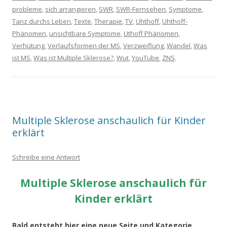
probleme
,
sich arrangieren
,
SWR
,
SWR-Fernsehen
,
Symptome
,
Tanz durchs Leben
,
Texte
,
Therapie
,
TV
,
Uhthoff
,
Uhthoff-
Phänomen
,
unsichtbare Symptome
,
Uthoff Phänomen
,
Verhütung
,
Verlaufsformen der MS
,
Verzweiflung
,
Wandel
,
Was
ist MS
,
Was ist Multiple Sklerose?
,
Wut
,
YouTube
,
ZNS
.
Multiple Sklerose anschaulich für Kinder
erklärt
Schreibe eine Antwort
Multiple Sklerose anschaulich für
Kinder erklärt
Bald entsteht hier eine neue Seite und Kategorie