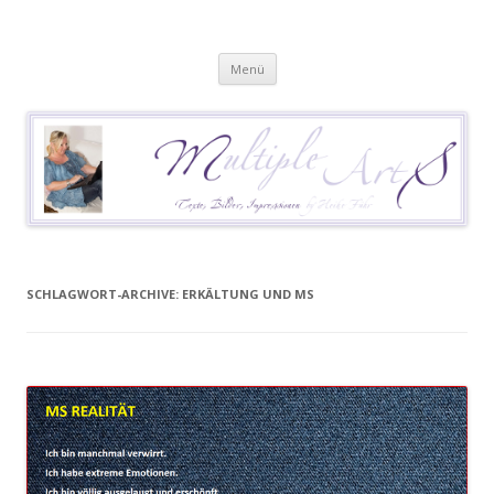
Heike Führ
Mutiple Sklerose / MS: Texte – Bilder – Impressionen
Springe
Menü
zum
Inhalt
SCHLAGWORT-ARCHIVE:
ERKÄLTUNG UND MS