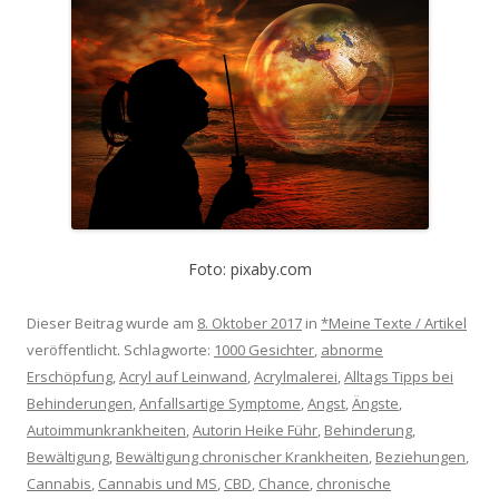
Foto: pixaby.com
Dieser Beitrag wurde am
8. Oktober 2017
in
*Meine Texte / Artikel
veröffentlicht. Schlagworte:
1000 Gesichter
,
abnorme
Erschöpfung
,
Acryl auf Leinwand
,
Acrylmalerei
,
Alltags Tipps bei
Behinderungen
,
Anfallsartige Symptome
,
Angst
,
Ängste
,
Autoimmunkrankheiten
,
Autorin Heike Führ
,
Behinderung
,
Bewältigung
,
Bewältigung chronischer Krankheiten
,
Beziehungen
,
Cannabis
,
Cannabis und MS
,
CBD
,
Chance
,
chronische