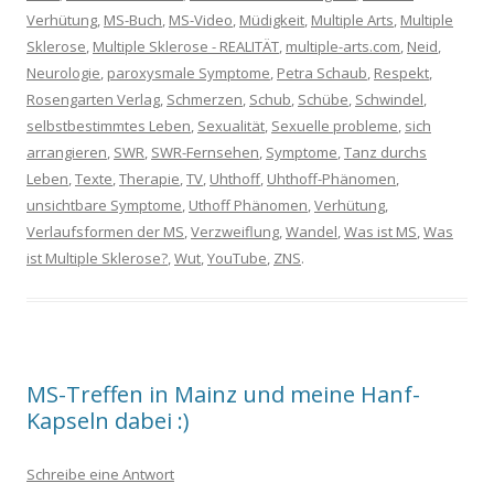
Verhütung
,
MS-Buch
,
MS-Video
,
Müdigkeit
,
Multiple Arts
,
Multiple
Sklerose
,
Multiple Sklerose - REALITÄT
,
multiple-arts.com
,
Neid
,
Neurologie
,
paroxysmale Symptome
,
Petra Schaub
,
Respekt
,
Rosengarten Verlag
,
Schmerzen
,
Schub
,
Schübe
,
Schwindel
,
selbstbestimmtes Leben
,
Sexualität
,
Sexuelle probleme
,
sich
arrangieren
,
SWR
,
SWR-Fernsehen
,
Symptome
,
Tanz durchs
Leben
,
Texte
,
Therapie
,
TV
,
Uhthoff
,
Uhthoff-Phänomen
,
unsichtbare Symptome
,
Uthoff Phänomen
,
Verhütung
,
Verlaufsformen der MS
,
Verzweiflung
,
Wandel
,
Was ist MS
,
Was
ist Multiple Sklerose?
,
Wut
,
YouTube
,
ZNS
.
MS-Treffen in Mainz und meine Hanf-
Kapseln dabei :)
Schreibe eine Antwort