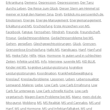
Erkrankung
,
Demenz
,
Depression
,
Depressionen
,
Der Tanz
durchs Leben
,
Die Reise zum Glück
,
Dieser Stern am Himmel ist
meiner er trägt den Namen Sina
,
Dreh
,
Einblick.ms-persoenlich.de
,
Emotionen
,
Energie
,
Energie-Management
,
Energiemanagement
,
Erkältung und MS
,
Erschöpfung
,
Erste Anzeichen von MS
,
Facebook
,
Fatigue
,
Fernsehen
,
Filmdreh
,
Freunde
,
Freundschaft
,
Friseur
,
Gedächtnisprobleme
,
Gedächtnisprobleme bei MS
,
Gehirn
,
genießen
,
Gleichgewichtsstörungen
,
Glück
,
Grenzen
,
Grenzenlose Erschöpfung
,
Hallo MS
,
Handicaps
,
Hanf
,
Hanf und
MS
,
Heike Führ
,
Hilfe
,
Hitze
,
Hormone
,
In guten und in schlechten
Zeiten
,
Infekte und MS
,
Info
,
Interview
,
juvenile MS
,
KID BLUE
,
Kinder mit MS
,
kognitive Leistungsstörung
,
kognitive
Leistungsstörungen
,
Koordination
,
Krankheitsbewältigung
,
Kreislauf
,
Kreislaufprobleme
,
Läsionen
,
Leben
,
Lebensqualität
,
Leinwand- Malerei
,
Liebe
,
Low Carb
,
Low Carb Ernährung
,
Low
Carb für unterwegs
,
Low Carb schnelle Küche
,
Low carb
vegetarisch
,
Magen-Darm-Probleme bei MS
,
Mainz
,
mein-cbd.de
,
Missgunst
,
Mobbing
,
MS
,
MS Realität
,
MS und Cannabis
,
MS und
Hanf
,
MS und Hormone
,
MS und Infektanfälligkeit
,
MS und