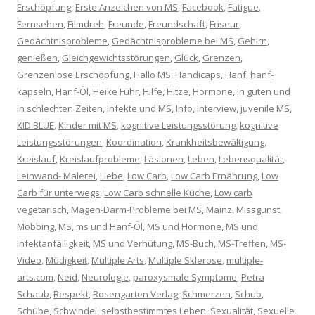
Erschöpfung
,
Erste Anzeichen von MS
,
Facebook
,
Fatigue
,
Fernsehen
,
Filmdreh
,
Freunde
,
Freundschaft
,
Friseur
,
Gedächtnisprobleme
,
Gedächtnisprobleme bei MS
,
Gehirn
,
genießen
,
Gleichgewichtsstörungen
,
Glück
,
Grenzen
,
Grenzenlose Erschöpfung
,
Hallo MS
,
Handicaps
,
Hanf
,
hanf-
kapseln
,
Hanf-Öl
,
Heike Führ
,
Hilfe
,
Hitze
,
Hormone
,
In guten und
in schlechten Zeiten
,
Infekte und MS
,
Info
,
Interview
,
juvenile MS
,
KID BLUE
,
Kinder mit MS
,
kognitive Leistungsstörung
,
kognitive
Leistungsstörungen
,
Koordination
,
Krankheitsbewältigung
,
Kreislauf
,
Kreislaufprobleme
,
Läsionen
,
Leben
,
Lebensqualität
,
Leinwand- Malerei
,
Liebe
,
Low Carb
,
Low Carb Ernährung
,
Low
Carb für unterwegs
,
Low Carb schnelle Küche
,
Low carb
vegetarisch
,
Magen-Darm-Probleme bei MS
,
Mainz
,
Missgunst
,
Mobbing
,
MS
,
ms und Hanf-Öl
,
MS und Hormone
,
MS und
Infektanfälligkeit
,
MS und Verhütung
,
MS-Buch
,
MS-Treffen
,
MS-
Video
,
Müdigkeit
,
Multiple Arts
,
Multiple Sklerose
,
multiple-
arts.com
,
Neid
,
Neurologie
,
paroxysmale Symptome
,
Petra
Schaub
,
Respekt
,
Rosengarten Verlag
,
Schmerzen
,
Schub
,
Schübe
,
Schwindel
,
selbstbestimmtes Leben
,
Sexualität
,
Sexuelle