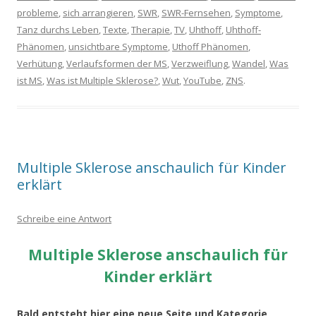
probleme
,
sich arrangieren
,
SWR
,
SWR-Fernsehen
,
Symptome
,
Tanz durchs Leben
,
Texte
,
Therapie
,
TV
,
Uhthoff
,
Uhthoff-
Phänomen
,
unsichtbare Symptome
,
Uthoff Phänomen
,
Verhütung
,
Verlaufsformen der MS
,
Verzweiflung
,
Wandel
,
Was
ist MS
,
Was ist Multiple Sklerose?
,
Wut
,
YouTube
,
ZNS
.
Multiple Sklerose anschaulich für Kinder
erklärt
Schreibe eine Antwort
Multiple Sklerose anschaulich für
Kinder erklärt
Bald entsteht hier eine neue Seite und Kategorie