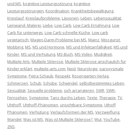
und MS
,
kognitive Leistungsstörung
,
kognitive
Leistungsstörungen
,
Koordination
,
Krankheitsbewältigung
,
Kreislauf
,
Kreislaufprobleme
,
Läsionen
,
Leben
,
Lebensqualität
,
Leinwand- Malerei
,
Liebe
,
Low Carb
,
Low Carb Ernährung
,
Low
Carb für unterwegs
,
Low Carb schnelle Küche
,
Low carb
vegetarisch
,
Magen-Darm-Probleme bei MS
,
Mainz
,
Missgunst
,
Mobbing
,
MS
,
MS und Hormone
,
MS und Infektanfälligkeit
,
MS und
Kinder
,
MS und Verhütung
,
MS-Buch
,
MS-Video
,
Müdigkeit
,
Multiple Arts
,
Multiple Sklerose
,
Multiple Sklerose anschaulich für
Kinder erklärt
,
multiple-arts.com
,
Neid
,
Neurologie
,
paroxysmale
Symptome
,
Petra Schaub
,
Respekt
,
Rosengarten Verlag
,
Schmerzen
,
Schub
,
Schübe
,
Schwindel
,
selbstbestimmtes Leben
,
Sexualität
,
Sexuelle probleme
,
sich arrangieren
,
SWR
,
SWR-
Fernsehen
,
Symptome
,
Tanz durchs Leben
,
Texte
,
Therapie
,
TV
,
Uhthoff
,
Uhthoff-Phänomen
,
unsichtbare Symptome
,
Uthoff
Phänomen
,
Verhütung
,
Verlaufsformen der MS
,
Verzweiflung
,
Wandel
,
Was ist MS
,
Was ist Multiple Sklerose?
,
Wut
,
YouTube
,
ZNS
.