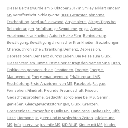
Dieser Beitrag wurde am
6. Oktober 2017
in
Smiley erklärt Kindern
MS
veröffentlicht. Schlagworte:
1000 Gesichter
,
abnorme
Erschöpfung
,
Acryl auf Leinwand
,
Acrylmalerei
,
Alltags Tipps bei
Behinderungen
,
Anfallsartige Symptome
,
Angst
,
Ängste
,
Autoimmunkrankheiten
,
Autorin Heike Führ
,
Behinderung
,
Bewältigung
,
Bewältigung chronischer Krankheiten
,
Beziehungen
,
Chance
,
chronische Erkrankung
,
Demenz
,
Depression
,
Depressionen
,
Der Tanz durchs Leben
,
Die Reise zum Glück
,
Dieser Stern am Himmel ist meiner er trägt den Namen Sina
,
Dreh
,
Einblick.ms-persoenlich.de
,
Emotionen
,
Energie
,
Energie-
Management
,
Energiemanagement
,
Erkältung und MS
,
Erschöpfung
,
Erste Anzeichen von MS
,
Facebook
,
Fatigue
,
Fernsehen
,
Filmdreh
,
Freunde
,
Freundschaft
,
Friseur
,
Gedächtnisprobleme
,
Gedächtnisprobleme bei MS
,
Gehirn
,
genießen
,
Gleichgewichtsstörungen
,
Glück
,
Grenzen
,
Grenzenlose Erschöpfung
,
Hallo MS
,
Handicaps
,
Heike Führ
,
Hilfe
,
Hitze
,
Hormone
,
In guten und in schlechten Zeiten
,
Infekte und
MS
,
Info
,
Interview
,
juvenile MS
,
KID BLUE
,
Kinder mit MS
,
Kinder