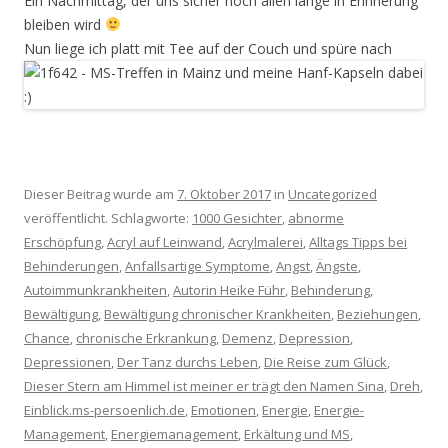
Ein Nachmittag, der uns sicher noch allen lange in Erinnerung
bleiben wird
Nun liege ich platt mit Tee auf der Couch und spüre nach
Dieser Beitrag wurde am
7. Oktober 2017
in
Uncategorized
veröffentlicht. Schlagworte:
1000 Gesichter
,
abnorme
Erschöpfung
,
Acryl auf Leinwand
,
Acrylmalerei
,
Alltags Tipps bei
Behinderungen
,
Anfallsartige Symptome
,
Angst
,
Ängste
,
Autoimmunkrankheiten
,
Autorin Heike Führ
,
Behinderung
,
Bewältigung
,
Bewältigung chronischer Krankheiten
,
Beziehungen
,
Chance
,
chronische Erkrankung
,
Demenz
,
Depression
,
Depressionen
,
Der Tanz durchs Leben
,
Die Reise zum Glück
,
Dieser Stern am Himmel ist meiner er trägt den Namen Sina
,
Dreh
,
Einblick.ms-persoenlich.de
,
Emotionen
,
Energie
,
Energie-
Management
,
Energiemanagement
,
Erkältung und MS
,