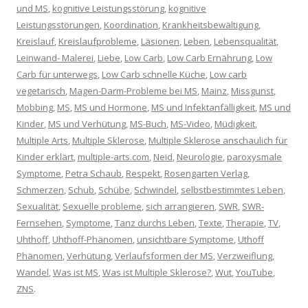
und MS
,
kognitive Leistungsstörung
,
kognitive
Leistungsstörungen
,
Koordination
,
Krankheitsbewältigung
,
Kreislauf
,
Kreislaufprobleme
,
Läsionen
,
Leben
,
Lebensqualität
,
Leinwand- Malerei
,
Liebe
,
Low Carb
,
Low Carb Ernährung
,
Low
Carb für unterwegs
,
Low Carb schnelle Küche
,
Low carb
vegetarisch
,
Magen-Darm-Probleme bei MS
,
Mainz
,
Missgunst
,
Mobbing
,
MS
,
MS und Hormone
,
MS und Infektanfälligkeit
,
MS und
Kinder
,
MS und Verhütung
,
MS-Buch
,
MS-Video
,
Müdigkeit
,
Multiple Arts
,
Multiple Sklerose
,
Multiple Sklerose anschaulich für
Kinder erklärt
,
multiple-arts.com
,
Neid
,
Neurologie
,
paroxysmale
Symptome
,
Petra Schaub
,
Respekt
,
Rosengarten Verlag
,
Schmerzen
,
Schub
,
Schübe
,
Schwindel
,
selbstbestimmtes Leben
,
Sexualität
,
Sexuelle probleme
,
sich arrangieren
,
SWR
,
SWR-
Fernsehen
,
Symptome
,
Tanz durchs Leben
,
Texte
,
Therapie
,
TV
,
Uhthoff
,
Uhthoff-Phänomen
,
unsichtbare Symptome
,
Uthoff
Phänomen
,
Verhütung
,
Verlaufsformen der MS
,
Verzweiflung
,
Wandel
,
Was ist MS
,
Was ist Multiple Sklerose?
,
Wut
,
YouTube
,
ZNS
.