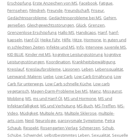
Erschöpfung
,
Erste Anzeichen von MS
,
Facebook
,
Fatigue
,
Fernsehen
,
Filmdreh
,
Freunde
,
Freundschaft
,
Friseur
,
Gedächtnisprobleme
,
Gedächtnisprobleme bei MS
,
Gehirn
,
genießen
,
Gleichgewichtsstörungen
,
Glück
,
Grenzen
,
Grenzenlose Erschöpfung
,
Hallo MS
,
Handicaps
,
Hanf
,
hanf-
kapseln
,
Hanf-Öl
,
Heike Führ
,
Hilfe
,
Hitze
,
Hormone
,
In guten und
in schlechten Zeiten
,
Infekte und MS
,
Info
,
Interview
,
juvenile MS
,
KID BLUE
,
Kinder mit MS
,
kognitive Leistungsstörung
,
kognitive
Leistungsstörungen
,
Koordination
,
Krankheitsbewältigung
,
Kreislauf
,
Kreislaufprobleme
,
Läsionen
,
Leben
,
Lebensqualität
,
Leinwand- Malerei
,
Liebe
,
Low Carb
,
Low Carb Ernährung
,
Low
Carb für unterwegs
,
Low Carb schnelle Küche
,
Low carb
vegetarisch
,
Magen-Darm-Probleme bei MS
,
Mainz
,
Missgunst
,
Mobbing
,
MS
,
ms und Hanf-Öl
,
MS und Hormone
,
MS und
Infektanfälligkeit
,
MS und Verhütung
,
MS-Buch
,
MS-Treffen
,
MS-
Video
,
Müdigkeit
,
Multiple Arts
,
Multiple Sklerose
,
multiple-
arts.com
,
Neid
,
Neurologie
,
paroxysmale Symptome
,
Petra
Schaub
,
Respekt
,
Rosengarten Verlag
,
Schmerzen
,
Schub
,
Schübe
,
Schwindel
,
selbstbestimmtes Leben
,
Sexualität
,
Sexuelle