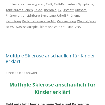
probleme
,
sich arrangieren
,
SWR
,
SWR-Fernsehen
,
Symptome
,
Tanz durchs Leben
,
Texte
,
Therapie
,
TV
,
Uhthoff
,
Uhthoff-
Phänomen
,
unsichtbare Symptome
,
Uthoff Phänomen
,
Verhütung
,
Verlaufsformen der MS
,
Verzweiflung
,
Wandel
,
Was
ist MS
,
Was ist Multiple Sklerose?
,
Wut
,
YouTube
,
ZNS
.
Multiple Sklerose anschaulich für Kinder
erklärt
Schreibe eine Antwort
Multiple Sklerose anschaulich für
Kinder erklärt
Bald entsteht hier eine neue Seite und Kategorie