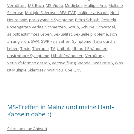
Verhütung
,
MS-Buch
,
MS-Video
,
Müdigkeit
,
Multiple Arts
,
Multiple
Sklerose
,
Multiple Sklerose - REALITÄT
,
multiple-arts.com
,
Neid
,
Neurologie
,
paroxysmale Symptome
,
Petra Schaub
,
Respekt
,
Rosengarten Verlag
,
Schmerzen
,
Schub
,
Schübe
,
Schwindel
,
selbstbestimmtes Leben
,
Sexualität
,
Sexuelle probleme
,
sich
arrangieren
,
SWR
,
SWR-Fernsehen
,
Symptome
,
Tanz durchs
Leben
,
Texte
,
Therapie
,
TV
,
Uhthoff
,
Uhthoff-Phänomen
,
unsichtbare Symptome
,
Uthoff Phänomen
,
Verhütung
,
Verlaufsformen der MS
,
Verzweiflung
,
Wandel
,
Was ist MS
,
Was
ist Multiple Sklerose?
,
Wut
,
YouTube
,
ZNS
.
MS-Treffen in Mainz und meine Hanf-
Kapseln dabei :)
Schreibe eine Antwort