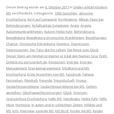
Dieser Beitrag wurde am
6. Oktober 2017
in
Smiley erklärt Kindern
MS
veröffentlicht. Schlagworte:
1000 Gesichter
,
abnorme
Erschöpfung
,
Acryl auf Leinwand
,
Acrylmalerei
,
Alltags Tipps bei
Behinderungen
,
Anfallsartige Symptome
,
Angst
,
Ängste
,
Autoimmunkrankheiten
,
Autorin Heike Führ
,
Behinderung
,
Bewältigung
,
Bewältigung chronischer Krankheiten
,
Beziehungen
,
Chance
,
chronische Erkrankung
,
Demenz
,
Depression
,
Depressionen
,
Der Tanz durchs Leben
,
Die Reise zum Glück
,
Dieser Stern am Himmel ist meiner er trägt den Namen Sina
,
Dreh
,
Einblick.ms-persoenlich.de
,
Emotionen
,
Energie
,
Energie-
Management
,
Energiemanagement
,
Erkältung und MS
,
Erschöpfung
,
Erste Anzeichen von MS
,
Facebook
,
Fatigue
,
Fernsehen
,
Filmdreh
,
Freunde
,
Freundschaft
,
Friseur
,
Gedächtnisprobleme
,
Gedächtnisprobleme bei MS
,
Gehirn
,
genießen
,
Gleichgewichtsstörungen
,
Glück
,
Grenzen
,
Grenzenlose Erschöpfung
,
Hallo MS
,
Handicaps
,
Heike Führ
,
Hilfe
,
Hitze
,
Hormone
,
In guten und in schlechten Zeiten
,
Infekte und
MS
,
Info
,
Interview
,
juvenile MS
,
KID BLUE
,
Kinder mit MS
,
Kinder