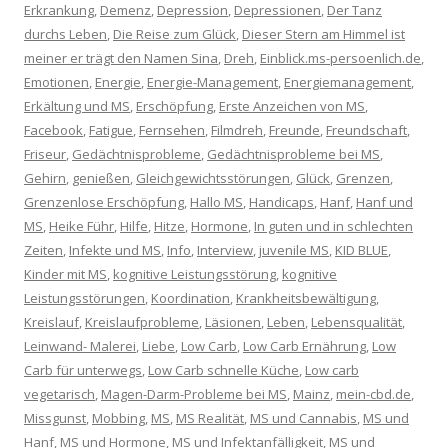
Erkrankung
,
Demenz
,
Depression
,
Depressionen
,
Der Tanz
durchs Leben
,
Die Reise zum Glück
,
Dieser Stern am Himmel ist
meiner er trägt den Namen Sina
,
Dreh
,
Einblick.ms-persoenlich.de
,
Emotionen
,
Energie
,
Energie-Management
,
Energiemanagement
,
Erkältung und MS
,
Erschöpfung
,
Erste Anzeichen von MS
,
Facebook
,
Fatigue
,
Fernsehen
,
Filmdreh
,
Freunde
,
Freundschaft
,
Friseur
,
Gedächtnisprobleme
,
Gedächtnisprobleme bei MS
,
Gehirn
,
genießen
,
Gleichgewichtsstörungen
,
Glück
,
Grenzen
,
Grenzenlose Erschöpfung
,
Hallo MS
,
Handicaps
,
Hanf
,
Hanf und
MS
,
Heike Führ
,
Hilfe
,
Hitze
,
Hormone
,
In guten und in schlechten
Zeiten
,
Infekte und MS
,
Info
,
Interview
,
juvenile MS
,
KID BLUE
,
Kinder mit MS
,
kognitive Leistungsstörung
,
kognitive
Leistungsstörungen
,
Koordination
,
Krankheitsbewältigung
,
Kreislauf
,
Kreislaufprobleme
,
Läsionen
,
Leben
,
Lebensqualität
,
Leinwand- Malerei
,
Liebe
,
Low Carb
,
Low Carb Ernährung
,
Low
Carb für unterwegs
,
Low Carb schnelle Küche
,
Low carb
vegetarisch
,
Magen-Darm-Probleme bei MS
,
Mainz
,
mein-cbd.de
,
Missgunst
,
Mobbing
,
MS
,
MS Realität
,
MS und Cannabis
,
MS und
Hanf
,
MS und Hormone
,
MS und Infektanfälligkeit
,
MS und