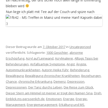
Ein Nachmittag, der uns sicher noch allen lange in Erinnerung
bleiben wird
Nun liege ich platt mit Tee auf der Couch und spüre nach
Dieser Beitrag wurde am
7. Oktober 2017
in
Uncategorized
veröffentlicht. Schlagworte:
1000 Gesichter
,
abnorme
Erschöpfung
,
Acryl auf Leinwand
,
Acrylmalerei
,
Alltags Tipps bei
Behinderungen
,
Anfallsartige Symptome
,
Angst
,
Ängste
,
Autoimmunkrankheiten
,
Autorin Heike Führ
,
Behinderung
,
Bewältigung
,
Bewältigung chronischer Krankheiten
,
Beziehungen
,
Chance
,
chronische Erkrankung
,
Demenz
,
Depression
,
Depressionen
,
Der Tanz durchs Leben
,
Die Reise zum Glück
,
Dieser Stern am Himmel ist meiner er trägt den Namen Sina
,
Dreh
,
Einblick.ms-persoenlich.de
,
Emotionen
,
Energie
,
Energie-
Management
,
Energiemanagement
,
Erkältung und MS
,