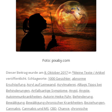
Foto: pixaby.com
Dieser Beitrag wurde am
8. Oktober 2017
in
*Meine Texte / Artikel
veröffentlicht. Schlagworte:
1000 Gesichter
,
abnorme
Erschöpfung
,
Acryl auf Leinwand
,
Acrylmalerei
,
Alltags Tipps bei
Behinderungen
,
Anfallsartige Symptome
,
Angst
,
Ängste
,
Autoimmunkrankheiten
,
Autorin Heike Führ
,
Behinderung
,
Bewältigung
,
Bewältigung chronischer Krankheiten
,
Beziehungen
,
Cannabis
,
Cannabis und MS
,
CBD
,
Chance
,
chronische