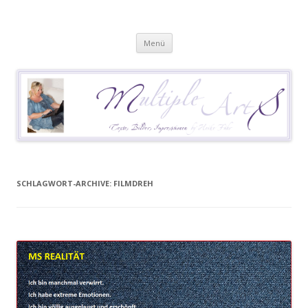
Heike Führ
Mutiple Sklerose / MS: Texte – Bilder – Impressionen
Springe
Menü
zum
Inhalt
SCHLAGWORT-ARCHIVE:
FILMDREH